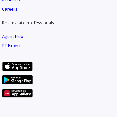
موقف سيارات ومنطقة ترفيهية للأطفال.
Careers
مدارس دولية لكافة المراحل التعليمية.
خدمات أمن وحراسة على مدار 24 ساعة.
Real estate professionals
بريف عن شركه MRG للتسويق العقاري
Agent Hub
PF Expert
شركة MRG للتسويق العقارى احدى الشركات الرائدة فى مجال
التسويق العقارى تأسست سنة 2007 ومقرها بالمعادى بالقاهرة وتقوم
بالترويج للمشروعات السكنية والادارية والتجارية بالتجمع الخامس
والعاصمة الادارية واكتوبر والشيخ زايد بالاضافة للساحل الشمالي
والعين السخنة وكذلك المعادى ومدينة نصر.
نهتم بالعميل وخدمة ما بعد البيع ونحن مستشارك العقارى اينما كنت---