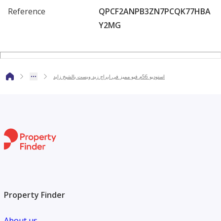
Reference
QPCF2ANPB3ZN7PCQK77HBA
الاستراتيجي بالقرب من الحديقة المركزية بالشيخ زايد، وهايبر وان،
Y2MG
وأركان بلازا، والعديد من الطرق والمحاور الرئيسية.
-------
المطور العقاري : اورا
استوديو 56م فيو مميز فى ابراج زيد ويست بالشيخ زايد
-------
الخدمات : مساحات خضراء واسعة تطل عليها جميع الوحدات.
مسطحات مائية وبحيرات صناعية ونافورة راقصة.
حمامات سباحة متعددة تناسب جميع الأعمار.
نادي صحي مجهز بأحدث المعدات.
مول ضخم يضم أشهر الماركات العالمية.
صالة جيم مجهزة بالكامل.
سوبر ماركت ومتاجر صغيرة لتلبية احتياجات السكان.
Property Finder
كافيهات ومطاعم تقدم أشهى الأطباق.
مسارات للمشي، الركض، وركوب الدراجات.
About us