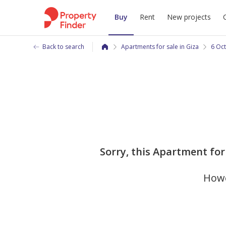
Buy
Rent
New projects
Back to search
Apartments for sale in Giza
6 Oct
Sorry, this Apartment for
Howe