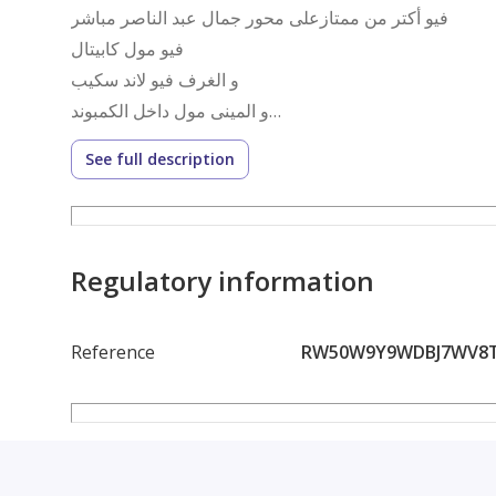
فيو أكتر من ممتازعلى محور جمال عبد الناصر مباشر
فيو مول كابيتال
و الغرف فيو لاند سكيب
و المينى مول داخل الكمبوند
الدور التانى بدون اسانسير
See full description
مساحة ١٥٦ متر تحميل قديم يعادل ١٧٢ م الشقة متشطبة
مطلوب ٣.٦ مليون
Regulatory information
Reference
RW50W9Y9WDBJ7WV8