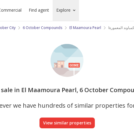
Commercial
Find agent
Explore
ober City
6 October Compounds
El Maamoura Pearl
باوند المعمورةا
 sale in El Maamoura Pearl, 6 October Compou
ver we have hundreds of similar properties fo
View similar properties