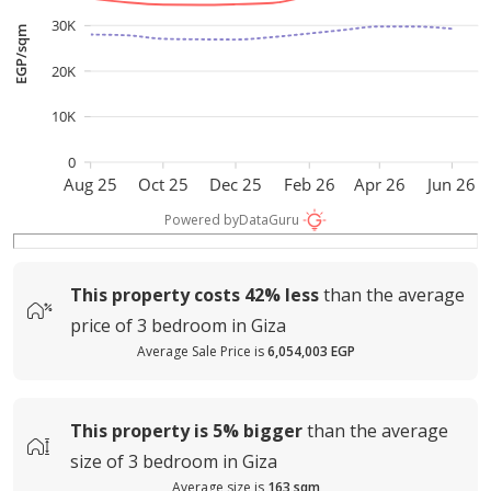
30K
EGP/sqm
20K
10K
0
Aug 25
Oct 25
Dec 25
Feb 26
Apr 26
Jun 26
Powered by
DataGuru
This property costs
42%
less
than the average
price of
3 bedroom in Giza
Average Sale Price is
6,054,003 EGP
This property is
5%
bigger
than the average
size of
3 bedroom in Giza
Average size is
163 sqm