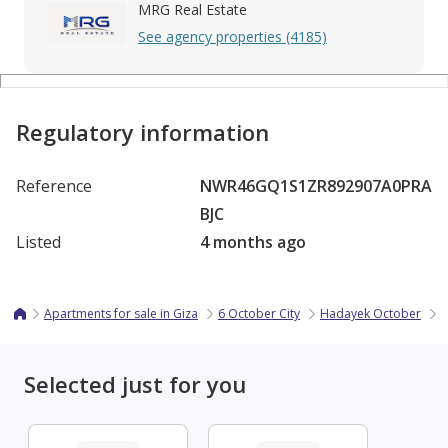
MRG Real Estate
See agency properties (4185)
Regulatory information
Reference
NWR46GQ1S1ZR892907A0PRA
BJC
Listed
4 months ago
Apartments for sale in Giza
6 October City
Hadayek October
l
Selected just for you