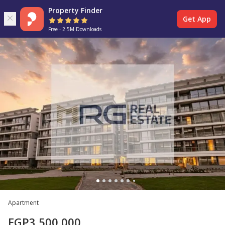
Property Finder
Get App
Free - 2.5M Downloads
Apartment
EGP
3,500,000