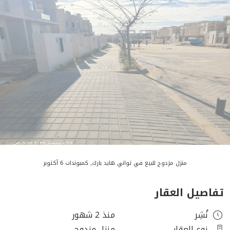
منزل مزدوج للبيع في تواني هايد بارك, كمبوندات 6 أكتوبر
تفاصيل العقار
نُشِر
منذ 2 شهور
نوع العقار
منزل مزدوج