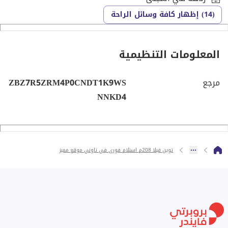
(14) إظهار كافة وسائل الراحة
المعلومات التنظيمية
مرجع
ZBZ7R5ZRM4P0CNDT1K9WS
NNKD4
توين فيلا 208م استلام فورى في تاوني موقع مميز