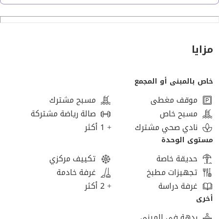
أمن وحراسة على مدار 24/7
مساحات خضراء ولاندسكيب
مسطحات مائية
حمّامات سباحة
مزايا
نادي صحي / جيم / سبا
منطقة تجارية متكاملة
خاص بالمبنى أو المجمع
مناطق ترفيهية للأطفال
كمبوند مغلق يتمتع بالخصوصية وتصميم لاندسكيب مميز
موقف مغطى
مسبح مشترك
كاميرات مراقبة حديثة
مسبح خاص
صالة رياضة مشتركة
نادي صحي مشترك
+ 1 أكثر
مستوى الوحدة
حديقة خاصة
تكييف مركزي
تجهيزات مطبخ
غرفة خادمة
غرفة دراسة
+ 2 أكثر
أخرى
ردهة في المبنى