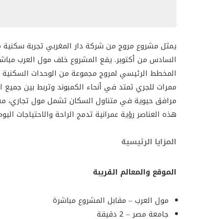
الخدمات الأساسية:
مراكز خدمية قريبة للطلبات ا
وشبكة نقل داخلية وخارجية (بما في ذلك حافلات ل
الأمان والخصوصية:
يمثل مشروع مروج من شركة دار المغربي تجربة سكنية 
عالمية.
السادس من أكتوبر. يقع المشروع خلف مول العرب مباشر
المخطط الرئيسي لمروج مجموعة من الوحدات السكنية ا
أنواع الوحدات والمساحات في كمبوند مروج
ممرات للجري تمتد في أنحاء الكمبوند وتربط بين جميع 
مرافق حيوية في متناول السكان تشمل مول تجاري، مسج
وحدات سكنية متطورة تتميز بالتناسب الوظيفي والإ
هذه العناصر رؤية عمرانية تدمج الراحة والاحتياجات اليو
تركز العروض السكنية في مروج على توفير الأناقة الع
المزايا الرئيسية
إطلالات على البحيرات المتلألئة والمساحات الخضراء:
الموقع والمعالم القريبة
شقق غرفتان نوم:
تتراوح مساحاتها بين
99 و130 متر مربع
شقق 3 غرف نوم:
تتراوح مساحاتها بين
146 و183 متر مربع
مول العرب – مقابل المشروع مباشرة
الخصوصية والرحابة الداخلية.
جامعة مصر – 2 دقيقة
وحدات دوبلكس فاخرة:
تضم 3 غرف نوم بمساحات تتراوح بين