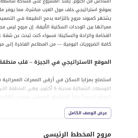
السادس من أكتوبر. يمتد المشروع على مساحة شاسعة صُ
بموقع استراتيجي خلف مول العرب مباشرة، مما يوفر ملاذا
يشتهر كمبوند مروج بالتزامه بدمج الطبيعة في التصمي
ممراتها بين الوحدات السكنية الأنيقة. إن مروج ليس م
الفخامة والراحة والسكينة؛ فسواء كنت تبحث عن شقة ع
كافة الضروريات اليومية — من المطاعم الفاخرة إلى مرا
الموقع الاستراتيجي في الجيزة – قلب منطقة
استمتع بمزايا السكن في أرقى الممرات العمرانية 
التوسعات الشمالية بمدينة 6 أكتوبر
الموقع تحديداً نظراً لتخطيطه العمراني منخفض الكثا
هادئ وراقٍ يشعرون فيه بالانفصال عن ضجيج المدينة، و
عرض الوصف الكامل
مول العرب والمراكز الطبية والتعليمية الإقليمية. يض
المستقبلي للمدينة، محاطاً بمجتمعات سكنية نخبويّة و
مروج المخطط الرئيسي