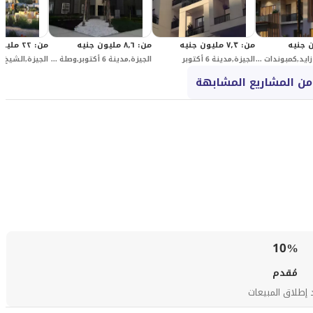
من
:
٧٫٣ مليون جنيه
من
:
٨٫٦ مليون جنيه
من
:
٢٢ مليون جنيه
الجيزة,الشيخ زايد,كمبوندات الشيخ زايد,الجريا
الجيزة,مدينة 6 أكتوبر
الجيزة,مدينة 6 أكتوبر,وصلة دهشور الجنوبية,بالم هيلز بالم باركس
من المشاريع المشابهة
10%
مُقدم
 إطلاق المبيعات