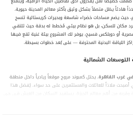
ممت خصيصاً لمن يقدرون أدق تفاصيل الحياة الراقية، ويتمتع
ً هادئاً يظل متصلاً بشكل وثيق بأكثر معالم المدينة حيوية.
م، حيث يضم مساحات خضراء شاسعة وبحيرات كريستالية تنسج
جرد مكان للسكن، بل هو نظام بيئي مُخطط له بدقة حيث تلتقي
صرية أو دوبلكس فسيح، يوفر لك المشروع بيئة غنية تقع فيها
كز اللياقة البدنية المحترفة — على بُعد خطوات بسيطة.
 التوسعات الشمالية
في غرب القاهرة.
يحتل كمبوند مروج موقعاً ريادياً داخل منطقة
، وهي المنطقة التي أصبحت ملاذاً للعائلات والمستثمرين على حد سواء. يُفضل هذا
فة وقربه من أهم معالم الجيزة. يستفيد السكان من العيش في حي
مع ذلك يظلون على بُعد لحظات من القلب التجاري المتمثل في
من السكن في التوسعات الشمالية تواجدك في مركز النمو
نسيج اجتماعي يعكس مستوى معيشياً رفيعاً.