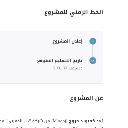
الخط الزمني للمشروع
إعلان المشروع
-
تاريخ التسليم المتوقع
ديسمبر ٣١، ٢٠٢٤
عن المشروع
يُعد
كمبوند مروج
(Murooj) من شركة "دار المغربي