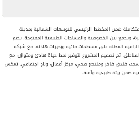
ليومية، وتوفير كافة الخدمات الحكومية والمدنية داخل الأسوار،
لوجهات الرئيسية).
أمن وحراسة على مدار الساعة مدعومة بنظام كاميرات مراقبة متطور (CCTV) ومعايير مراقبة
متكاملة ضمن المخطط الرئيسي للتوسعات الشمالية بمدينة
ة، ويجمع بين الخصوصية والمساحات الطبيعية المفتوحة. يضم
لراقية المطلة على مسطحات مائية وبحيرات هادئة، مع شبكة
المناطق. تم تصميم المشروع لتوفير نمط حياة هادئ ومتوازن، مع
د، فندق فاخر ومنتجع صحي، مركز أعمال، ونادٍ اجتماعي. تعكس
طلالات الطبيعية.
مية ضمن بيئة طبيعية وآمنة.
ملية، حيث صُممت كل وحدة لتعظيم دخول الضوء الطبيعي وتوفير
؛ وهي مثالية للمهنيين الشباب أو العائلات الصغيرة.
؛ وتوفر مساحات معيشة متوازنة مع التركيز على
267 و317 متر مربع
؛ تمنح شعور الفيلات بفضل