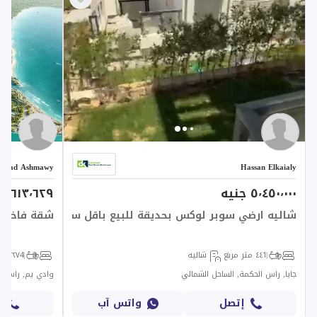
Ziad Ashmawy
Hassan Elkaialy
٥٬٤٥٠٬٠٠٠ جنيه
٤٩٬٦١٣٬٦٢٩ جني
شاليه ارضي سوبر لوكس بحديقة للبيع باقل سعر في جايا
شقة فاخرة 
1
1
٤٤ متر مربع
شاليه
3
4
٢٢٧ متر مربع
جايا, راس الحكمة, الساحل الشمالي
وادي يم, راس ال
إتصل
واتس آب
إ