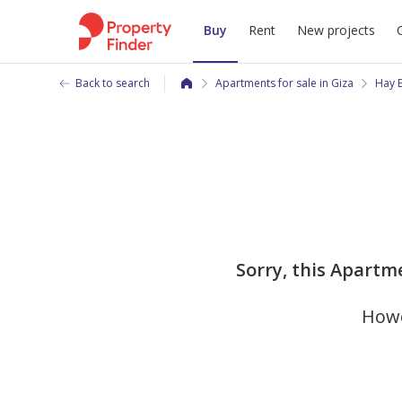
Buy
Rent
New projects
Back to search
Apartments for sale in Giza
Hay 
Sorry, this Apartme
Howe