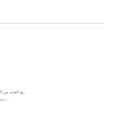
ـ بها العديد من
ـ من
الهرم – اللبينى هرم شركة الرضوان العقاريه الدور الرابع فوق ع