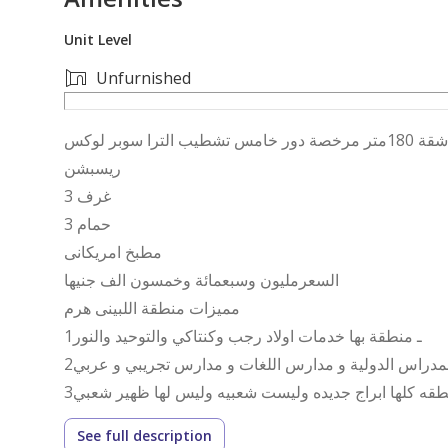
Unit Level
Unfurnished
شقة 180متر مرخصة دور خامس تشطيب الترا سوبر لوكس
ريسبشن
3 غرف
3 حمام
مطبخ امريكانى
السعرمليون وسبعمائة وخمسون الف جنيها
مميزات منطقة اللبينى هرم
1ـ منطقة بها خدمات اولاد رجب وكنتاكي والتوحيد والنور
2 المدراس الدولية و مدارس اللغات و مدارس تجريبي و عربي
3طقه كلها ابراج جديده وليست شعبيه وليس لها ظهير شعبي
او الحضور الي مقر الشركة فى :
See full description
صائر الخلاط او صيدلية الدكتور عبد الرحمن ناصية اولاد رجب