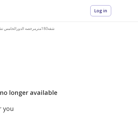
Log in
شقه180مترمرخصه الدورالخامس تشطيب الترا سوبر لوكس
 no longer available
r you