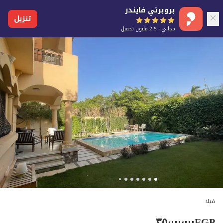
بروبرتي فايندر
تنزيل
مجاني - 2.5 مليون تحميل
فيلا
٣٥٬٠٠٠٬٠٠٠
EGP