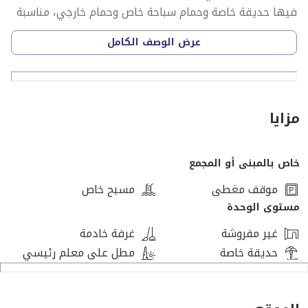
فيها حديقة خاصة وحمام سباحة خاص وحمام خارجي، مناسبة
للاستخدام العائلي اليومي.
عرض الوصف الكامل
تفاصيل الدور الأرضي:
ريسبشن واسع، غرفة طعام منفصلة، مطبخ رئيسي كبير،
مزايا
حمام ضيوف، غرفة مربية، وغرفة تخزين.
التصميم عملي وبيسمح باستقبال الضيوف بدون ما يدخلوا
خاص بالمبنى أو المجمع
على خصوصية العائلة.
موقف مغطى
مسبح خاص
مستوى الوحدة
تفاصيل الدور الأول:
غير مفروشة
غرفة خادمة
3 غرف نوم منهم غرفة ماستر بحمام خاص، حمام مشترك،
حديقة خاصة
مطل على معلم رئيسي
منطقة معيشة، غرفة طعام صغيرة، ومطبخ خادم.
التوزيع مناسب للعائلة الكبيرة والضيوف في نفس الوقت.