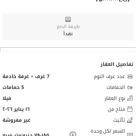
طريقة الدفع
نقداً
تفاصيل العقار
عدد غرف النوم
7 غرف + غرفة خادمة
الحمامات
5 حمامات
نوع العقار
فيلا
متاح من
١٦ يناير ٢٠٢٦
تأثيث
غير مفروشة
السعر لكل وحدة
٧٩٬١٨٥ جنيه/متر مربع