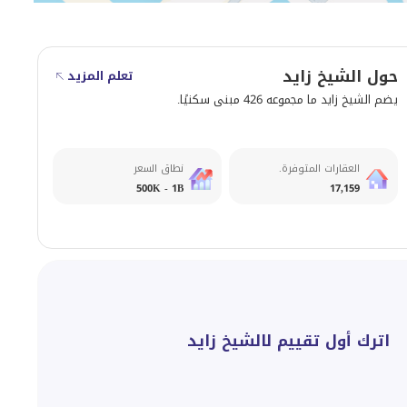
حول الشيخ زايد
تعلم المزيد
يضم الشيخ زايد ما مجموعه 426 مبنى سكنيًا.
العقارات المتوفرة.
نطاق السعر
500K - 1B
17,159
اترك أول تقييم لالشيخ زايد