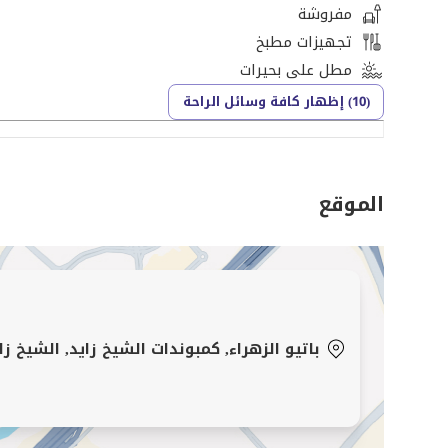
السعر: 35,000,000 جنيه
مفروشة
تجهيزات مطبخ
توين هاوس مميز داخل باتيو الزهراء – لا فيستا، بمساح
مطل على بحيرات
الراقي أو الاستثمار.
(10) إظهار كافة وسائل الراحة
فيديو متاح للوحدة عبر واتساب
الموقع
للتفاصيل والمعاينات:
محمد خلف
[تم إخفاء بيانات الاتصال]
باتيو الزهراء, كمبوندات الشيخ زايد, الشيخ زاي