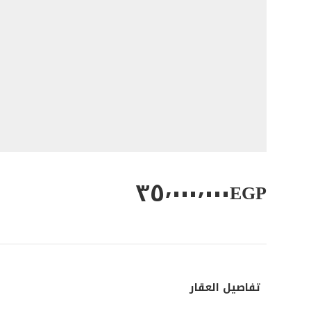
٣٥٬٠٠٠٬٠٠٠
EGP
تفاصيل العقار