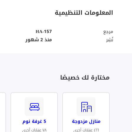
المعلومات التنظيمية
مرجع
HA-157
نُشِر
منذ 2 شهور
مختارة لك خصيصًا
منازل مزدوجة
5 غرفة نوم
٤٦٦ عقارات أخرى
٧٨ عقارات أخرى