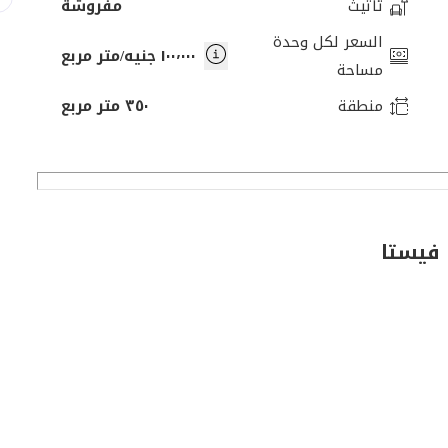
تأثيث
مفروشة
السعر لكل وحدة
١٠٠٬٠٠٠ جنيه/متر مربع
مساحة
منطقة
٣٥٠ متر مربع
 فيستا