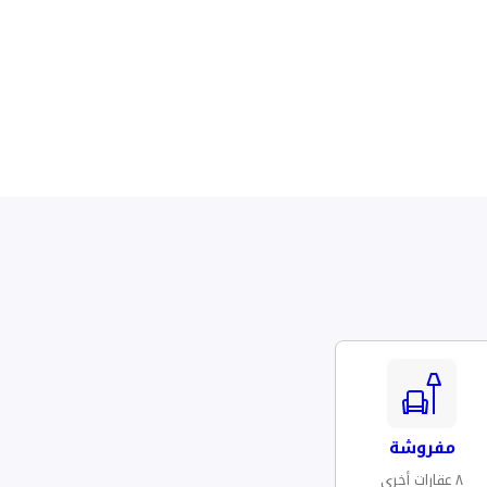
مفروشة
٨ عقارات أخرى