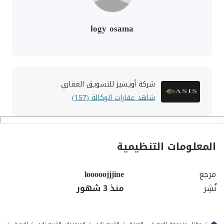
logy osama
شركة أويسيز للتسويق العقاري
شاهد عقارات الوكالة (157)
المعلومات التنظيمية
مرجع
looooojjjine
نُشِر
منذ 3 شهور