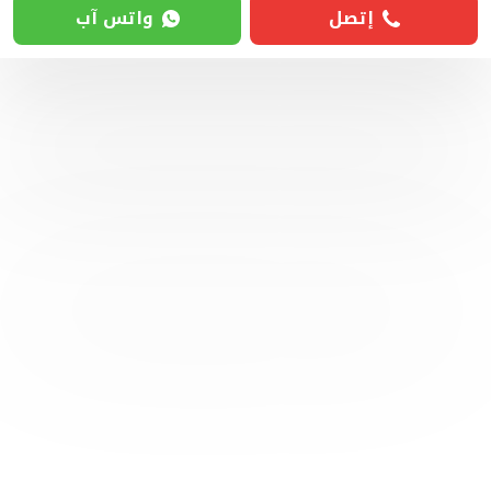
إتصل
واتس آب