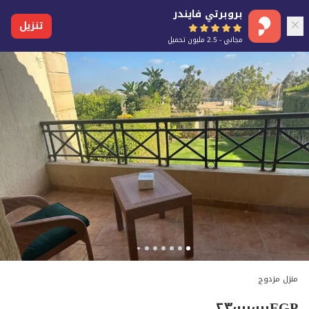
بروبرتي فايندر
تنزيل
مجاني - 2.5 مليون تحميل
منزل مزدوج
٢٣٬٠٠٠٬٠٠٠
EGP