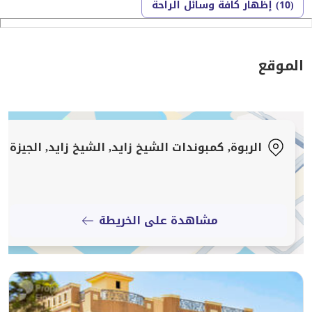
(10) إظهار كافة وسائل الراحة
تواصلوا معنا مباشرة
أواسيس
للاستفسار، يرجى الاتصال على:
الموقع
[تم إخفاء بيانات الاتصال]
الربوة, كمبوندات الشيخ زايد, الشيخ زايد, الجيزة
مشاهدة على الخريطة