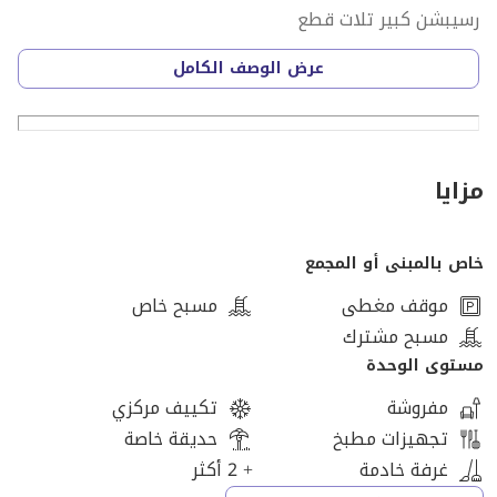
رسيبشن كبير تلات قطع
عرض الوصف الكامل
الفيلا متشطبه تشطيب الترا سوبر لوكس لوكيشن مميز جدا
في الربوه
شركة أواسيس للاستثمار والتسويق العقاري
مزايا
في الشيخ زايد
نقدم جميع خدمات العقارات.
خاص بالمبنى أو المجمع
تشمل مشاريعنا في الشيخ زايد الأحياء والمجمعات السكنية
ومدينة السادس من أكتوبر.
موقف مغطى
مسبح خاص
مسبح مشترك
إعادة بيع الشقق والفلل
مستوى الوحدة
تأجير
مفروشة
تكييف مركزي
محلات تجارية
تجهيزات مطبخ
حديقة خاصة
مكاتب إدارية
غرفة خادمة
+ 2 أكثر
عيادات طبية