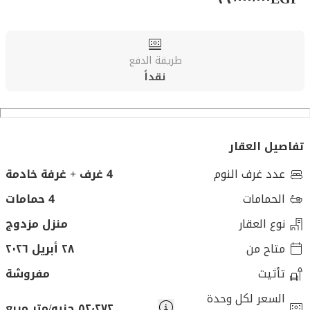
طريقة الدفع
نقداً
تفاصيل العقار
عدد غرف النوم
4 غرف + غرفة خادمة
الحمامات
4 حمامات
نوع العقار
منزل مزدوج
متاح من
٢٨ أبريل ٢٠٢٦
تأثيث
مفروشة
السعر لكل وحدة
٥٢٬٢٧٢ جنيه/متر مربع