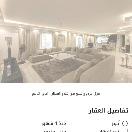
منزل مزدوج للبيع في شارع البستان, الحي التاسع
تفاصيل العقار
نُشِر
منذ 4 شهور
نوع العقار
منزل مزدوج