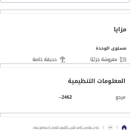
مساحة المباني: 550 متر مربع.
مزايا
مستوى الوحدة
مساحة الأرض: 380 متر مربع (ناصية مميزة).
مفروشة جزئيًا
حديقة خاصة
المعلومات التنظيمية
التقسيم الداخلي: 6 غرف نوم + 5 حمامات.
مرجع
2462--
التشطيب: ألترا سوبر لوكس (مستوى تشطيب فندقي).
توين هاوس للبيع بالحي التاسع–الشيخ زايدموقع مميز