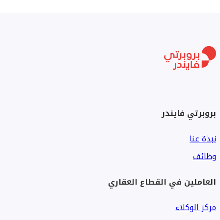
الموقع والمسافات (بالدقائق):
بفضل موقعه في الحي التاسع وعلى بعد خطوات من وصلة
دهشور:
بروبرتي فايندر
نبذة عنا
دقيقة واحدة من وصلة دهشور الرئيسية.
وظائف
العاملين في القطاع العقاري
5 دقائق من مدخل زايد 4.
مركز الوكلاء