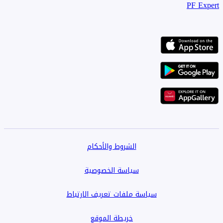
PF Expert
7 دقائق من مول العرب وميدان جهينة.
8 دقائق من أركان بلازا وأمريكانا بلازا.
10 دقائق من طريق الإسكندرية الصحراوي.
الشروط والأحكام
سياسة الخصوصية
سياسة ملفات تعريف الارتباط
لماذا هذا التوين هاوس؟
خريطة الموقع