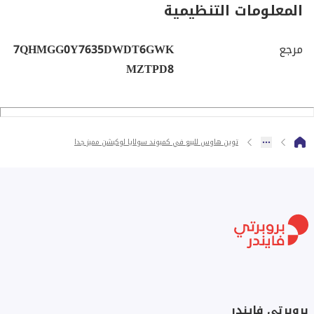
المعلومات التنظيمية
مرجع
7QHMGG0Y7635DWDT6GWK
MZTPD8
توين هاوس للبيع في كمبوند سولايا لوكيشن مميز جدا
بروبرتي فايندر