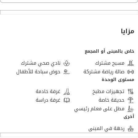
*الروف* : دور مقفول بنفس مساحة الدور الاول
نصف تشطيب
مزايا
فيو *مميز* داخل الكمبوند
خاص بالمبنى أو المجمع
مطلوب *14,500,000*
مسبح مشترك
نادي صحي مشترك
صالة رياضة مشتركة
حوض سباحة للأطفال
مستوى الوحدة
تجهيزات مطبخ
غرفة خادمة
حديقة خاصة
غرفة دراسة
مطل على معلم رئيسي
أخرى
ردهة في المبنى