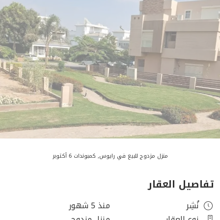
منزل مزدوج للبيع في رايوس, كمبوندات 6 أكتوبر
تفاصيل العقار
نُشِر
منذ 5 شهور
نوع العقار
منزل مزدوج