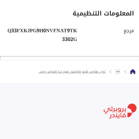
المعلومات التنظيمية
مرجع
Q33FXKJPG9H0NVFNAT9TK
3302G
توين هاوس للبيع بلوكيشن مميز جدا كمبوند ريوس