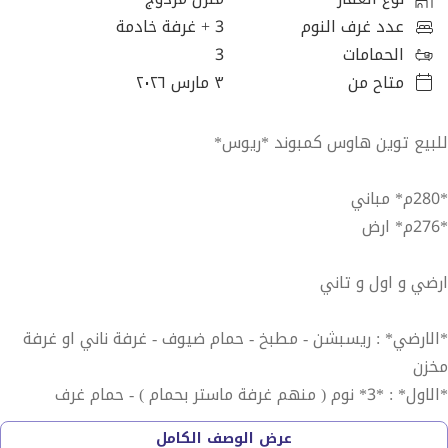
عدد غرف النوم
3
+ غرفة خادمة
الحمامات
3
متاح من
٣ مارس ٢٠٢٦
للبيع توين هاوس كمبوند *ريوس*
*280م* مباني
*276م* ارض
ارضي و اول و تاني
*الارضي* : ريسبشن - مطبخ - حمام ضيوف - غرفة ناني او غرفة
مخزن
*الاول* : *3* نوم ( منهم غرفة ماستر بحمام ) - حمام غرف
عرض الوصف الكامل