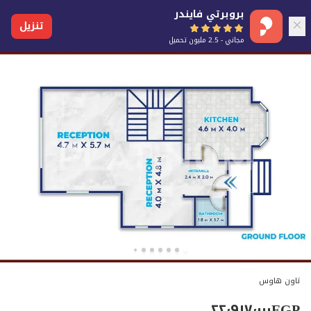
بروبرتي فايندر
تنزيل
مجاني - 2.5 مليون تحميل
تاون هاوس
٢٢٬٩١٧٬٠٠٠
EGP