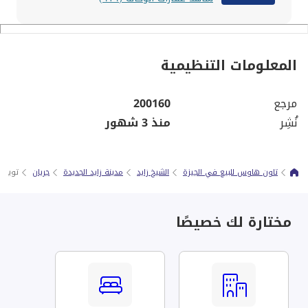
المعلومات التنظيمية
مرجع
200160
نُشِر
منذ 3 شهور
تاون هاوس للبيع في الجيزة
الشيخ زايد
مدينة زايد الجديدة
جريان
توين هاوس 
مختارة لك خصيصًا