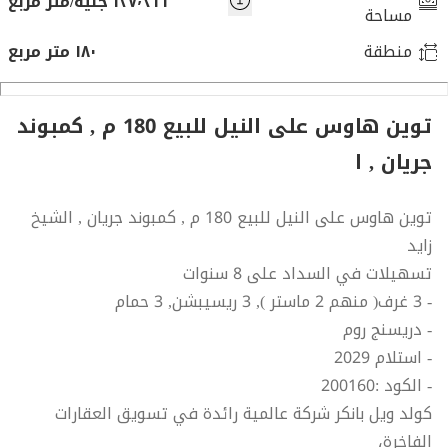
١٢٧٬٣١٦ جنيه/متر مربع
مساحة
منطقة
١٨٠ متر مربع
توين هاوس على النيل للبيع 180 م , كمبوند
جريان , ا
توين هاوس على النيل للبيع 180 م , كمبوند جريان , الشيخ
زايد
تسهيلات في السداد على 8 سنوات
- 3 غرف( منهم 2 ماستر ), 3 ريسيبشن, 3 حمام
- دريسنج روم
- استلام 2029
- الكود :200160
كولد ويل بانكر شركة عالمية رائدة في تسويق العقارات
الفاخرة،