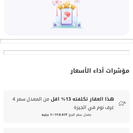
شهور عقب إخراج الأثاث الخاص بي لتتسلمه
مؤشرات أداء الأسعار
هذا العقار تكلفته
13%
اقل
من المعدل
سعر
4
غرف نوم في الجيزة
معدل سعر البيع
٢٠٬٦٢٥٬٨٦٣ جنيه