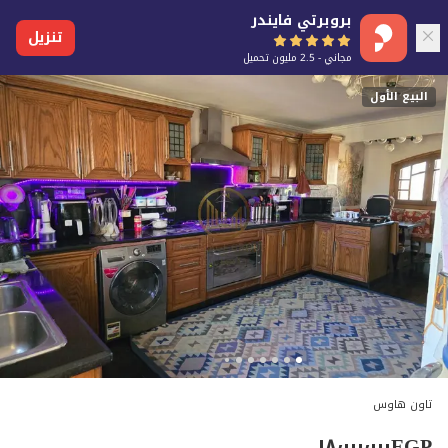
بروبرتي فايندر
تنزيل
مجاني - 2.5 مليون تحميل
البيع الأول
تاون هاوس
١٨٬٠٠٠٬٠٠٠
EGP