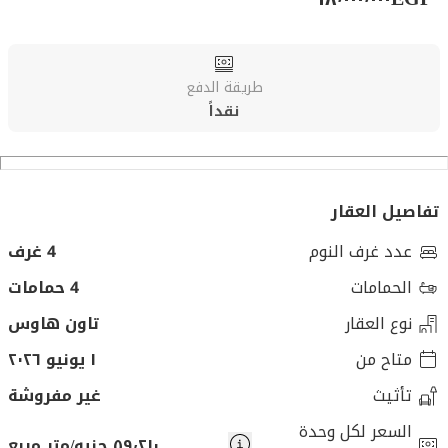
طريقة الدفع
نقداً
تفاصيل العقار
عدد غرف النوم
4 غرف
الحمامات
4 حمامات
نوع العقار
تاون هاوس
متاح من
١ يونيو ٢٠٢٦
تأثيث
غير مفروشة
السعر لكل وحدة
٥٩٬٢١٠ جنيه/متر مربع