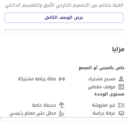
الفيلا بتناغم بين التصميم الخارجي الأنيق والتقسيم الداخلي
الحديث الذي يضمن الاستغلال الأمثل للمساحات.
عرض الوصف الكامل
المساحات والتقسيم الداخلي
المباني: 304 متر مربع، موزعة بذكاء على الأدوار لتوفير
الخصوصية الكاملة.
مزايا
الأرض: 286 متر مربع، تضمن استقلالية العقار تماماً عن
خاص بالمبنى أو المجمع
الجيران.
مسبح مشترك
صالة رياضة مشتركة
الحديقة: 180 متر مربع، مزروعة بالكامل ومسورة، ومجهزة
موقف مغطى
للاسترخاء العائلي وحفلات الشواء.
مستوى الوحدة
غير مفروشة
حديقة خاصة
التقسيم التفصيلي: 4 غرف نوم ماستر واسعة، 4 حمامات
غرفة دراسة
مطل على معلم رئيسي
مجهزة بأعلى الخامات، ريسبشن كبير يتسع لـ 4 قطع كاملة،
غرفة معيشة مستقلة (Living)، مكتب خاص (Office)، مطبخ