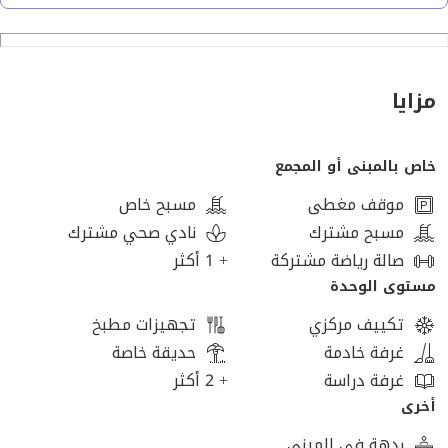
يضم المجمع نوادي رياضية مزودة بمجموعة متنوعة من الملاعب
المجهزة تجهيزاً كاملاً.
مزايا
مسارات المشي والركض وركوب الدراجات
خاص بالمبنى أو المجمع
تقع مسارات المشي والركض وركوب الدراجات في أماكن آمنة
بعيدة عن حركة المرور.
موقف مغطى
مسبح خاص
مسبح مشترك
نادي صحي مشترك
صُممت المباني وفقاً لأساليب العمارة الخضراء الحديثة.
صالة رياضة مشتركة
+ 1 أكثر
مستوى الوحدة
يحتوي المجمع بأكمله على تقنيات المنزل الذكي، مما يتيح لك
تكييف مركزي
تجهيزات مطبخ
التحكم عن بُعد في البوابات الإلكترونية والأجهزة المنزلية الأخرى.
غرفة خادمة
حديقة خاصة
غرفة دراسة
+ 2 أكثر
لدينا خيارات أخرى في الشيخ زايد - أكتوبر - الساحل الشمالي -
أخرى
السخنة - التجمع الخامس.
ردهة في المبنى