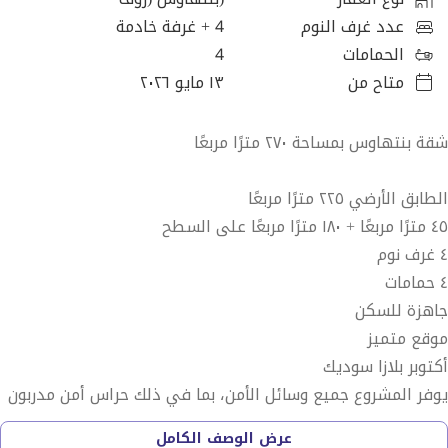
عدد غرف النوم
4
+ غرفة خادمة
الحمامات
4
متاح من
١٣ مايو ٢٠٢٦
شقة بنتهاوس بمساحة ٢٧٠ مترًا مربعًا
الطابق الأرضي ٢٢٥ مترًا مربعًا
٤٥ مترًا مربعًا + ١٨٠ مترًا مربعًا على السطح
٤ غرف نوم
٤ حمامات
جاهزة للسكن
موقع متميز
أكتوبر بلازا سوديك
يوفر المشروع جميع وسائل الأمن، بما في ذلك حراس أمن مدربون
تدريباً عالياً يعملون على مدار الساعة.
عرض الوصف الكامل