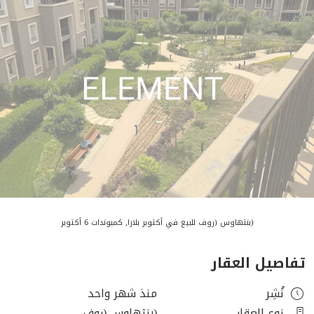
(بنتهاوس (روف للبيع في أكتوبر بلازا, كمبوندات 6 أكتوبر
تفاصيل العقار
نُشِر
منذ شهر واحد
نوع العقار
(بنتهاوس (روف