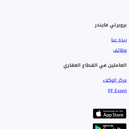
والدوبلكس والفلل والمنازل المتلاصقة، لتلبية مختلف أذواق
العملاء. غالباً ما تتميز بإطلالات خلابة على مناظر طبيعية خضراء
وارفة أو بحيرات اصطناعية، مما يُحسّن جودة حياة السكان.
بروبرتي فايندر
تشمل الميزات الرئيسية نظام أمن على مدار الساعة مع أنظمة
نبذة عنا
مراقبة متطورة وبوابات دخول محكمة، مما يضمن بيئة آمنة
ومأمونة. كما توفر المجمعات السكنية مجموعة متنوعة من
وظائف
المرافق، مثل نوادي اللياقة البدنية، وحمامات السباحة، والملاعب
العاملين في القطاع العقاري
الرياضية، ومناطق لعب مخصصة للأطفال، مما يوفر تجربة معيشية
متكاملة لجميع أفراد الأسرة.
مركز الوكلاء
تتميز هذه المجمعات ببنية تحتية حديثة، تشمل أنظمة مياه
PF Expert
وكهرباء وصرف صحي فعالة، بالإضافة إلى مواقف سيارات منظمة
وممرات للمشاة وراكبي الدراجات. علاوة على ذلك، تُقدم خدمات
إدارة وصيانة احترافية للعقارات، لضمان بقاء الوحدات في أفضل
حالاتها.