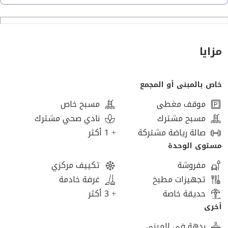
و معيشة و سفرة و مطبخ
الدور الرابع: استديو برووف علي اللاند سكيب
و روف خلفي.
13,250,000
مزايا
خاص بالمبنى أو المجمع
وفر المشروع جميع وسائل الأمن، بما في ذلك حراس أمن مدربون
موقف مغطى
مسبح خاص
تدريباً عالياً يعملون على مدار الساعة.
مسبح مشترك
نادي صحي مشترك
صالة رياضة مشتركة
+ 1 أكثر
يضم المجمع نوادي رياضية مزودة بمجموعة متنوعة من الملاعب
مستوى الوحدة
المجهزة تجهيزاً كاملاً.
مفروشة
تكييف مركزي
تجهيزات مطبخ
غرفة خادمة
مسارات المشي والركض وركوب الدراجات
حديقة خاصة
+ 3 أكثر
أخرى
تقع مسارات المشي والركض وركوب الدراجات في أماكن آمنة
ردهة في المبنى