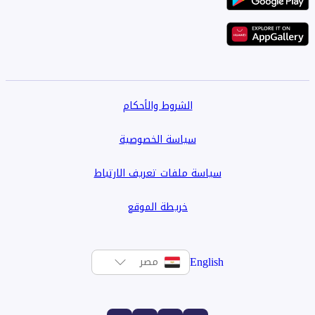
مع التركيز على الفخامة والراحة والاستدامة، تُوفر الوحدات
السكنية في هذه المجمعات فرصة استثمارية طويلة الأجل وحلاً
سكنياً مثالياً للأفراد والعائلات على حد سواء
الشروط والأحكام
سياسة الخصوصية
سياسة ملفات تعريف الارتباط
خريطة الموقع
English
مصر