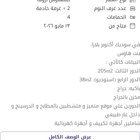
عدد غرف النوم
2
+ غرفة خادمة
الحمامات
4
متاح من
١٣ مايو ٢٠٢٦
في سوديك أكتوبر بلازا.
بنت هاوس
البيانات كالآتي :
الدور الثالث: 205m2
الدور الرابع (استوديو): 38m2
باكيه: جراج
مخزن بالجراج
الدورين علي موقع متميز و متشطبين بالمطابخ و الدرسينج و
داخل غاز طبيعي
شاملين أجهزة تكييف و أجهزة كهربائية
الدور الثالث: ٢ غرفة ماستر و ٤ حمام في الدور
عرض الوصف الكامل