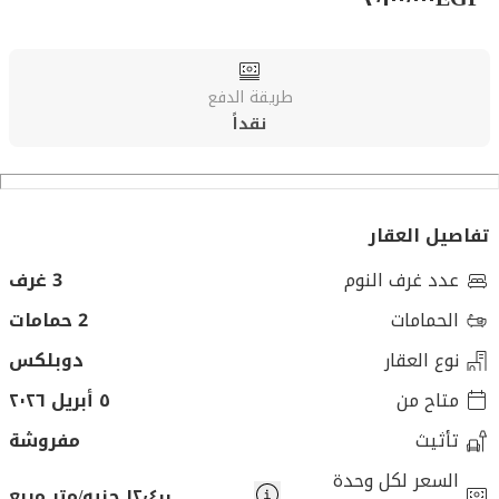
طريقة الدفع
نقداً
تفاصيل العقار
عدد غرف النوم
3 غرف
الحمامات
2 حمامات
نوع العقار
دوبلكس
متاح من
٥ أبريل ٢٠٢٦
تأثيث
مفروشة
السعر لكل وحدة
١٢٬٤٠٠ جنيه/متر مربع