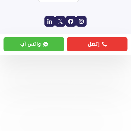
إتصل
واتس آب