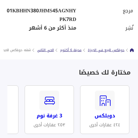
مرجع
01KBHHN380JHMS45AGNHY
PK7RD
نُشِر
منذ أكثر من 6 أشهر
دوبلكس للبيع في الجيزة
مدينة 6 أكتوبر
الحي الثاني
شقه دوبلكس للايجار 6 اكتوبر الحي الثاني مجاوره 3
مختارة لك خصيصًا
دوبلكس
3 غرفة نوم
مف
٤٢٤ عقارات أخرى
٢٥٣ عقارات أخرى
٦ عقارات أخرى