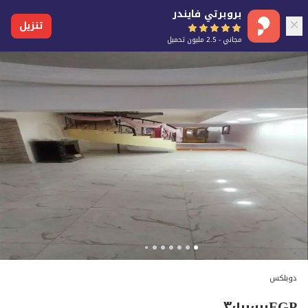
بروبرتي فايندر
تنزيل
مجاني - 2.5 مليون تحميل
دوبلكس
٣٬١٠٠٬٠٠٠
EGP