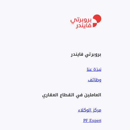
FB :- TG West Realtor Real Estate
• IG :- TG West Realtor
• Tiktok:- TG West Realtor
• Snap:- TG West Realtor
• WebSite :-Egyptrealtor DoTCom
بروبرتي فايندر
نحن في السوق العقاري منذ 1992
نبذة عنا
وظائف
العاملين في القطاع العقاري
مركز الوكلاء
PF Expert