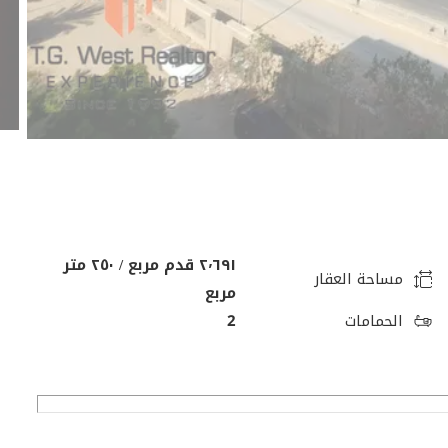
٢٬٦٩١ قدم مربع / ٢٥٠ متر
مساحة العقار
مربع
الحمامات
2