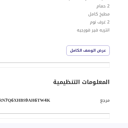
2 حمام
مطبخ كامل
2 غرف نوم
انتريه فير فورجيه
عرض الوصف الكامل
TG West Realtor -
، وكالتكم الرائدة في مجال العقارات التي تخدم العملاء في 
الجديدة، الساحل والغر
وبيع واستثمار العقارات ومساعدتهم في تحقيق أهدافهم ال
المعلومات التنظيمية
لشراء أو بيع أو الاستثمار في العقارات؟ اتصل بوكيل العقا
مرجع
RN7Q6XHBS9AH6TW4K
التواصل واتس اب ومكالمات :-
• تابعنا على [منصات التواصل الاجتماعي] للحصول على آخر ا