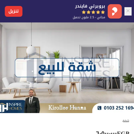
بروبرتي فايندر
تنزيل
مجاني - 2.5 مليون تحميل
شقة
٦٬٥٠٠٬٠٠٠
EGP