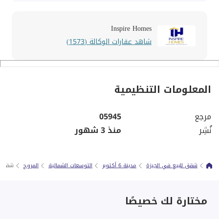
Inspire Homes
شاهد عقارات الوكالة (1573)
المعلومات التنظيمية
مرجع
05945
نُشِر
منذ 3 شهور
شقق للبيع في الجيزة
مدينة 6 أكتوبر
التوسعات الشمالية
المروج
شقة للبيع 3 غرف منهم غرفة
مختارة لك خصيصًا