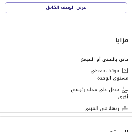
______________
عرض الوصف الكامل
للتواصل مع الشركة مباشرة او للانضمام لفريق العمل :
○ اتصل بنا : [تم إخفاء بيانات الاتصال]
○ مقر الشركة : الاسكندرية ، سموحة طريق 14 مايو ابراج
الصيادلة برج 5 الدور 2
مزايا
خاص بالمبنى أو المجمع
موقف مغطى
مستوى الوحدة
مطل على معلم رئيسي
أخرى
ردهة في المبنى