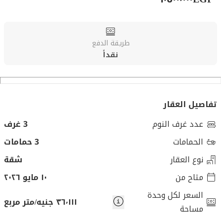
طريقة الدفع
نقداً
تفاصيل العقار
عدد غرف النوم
3 غرف
الحمامات
3 حمامات
نوع العقار
شقة
متاح من
١٠ مايو ٢٠٢٦
السعر لكل وحدة
٣٦٬١١١ جنيه/متر مربع
مساحة