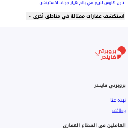
تاون هاوس للبيع في بالم هيلز جولف اكستينشن
استكشف عقارات ممثالة في مناطق أخرى
بروبرتي فايندر
نبذة عنا
وظائف
العاملين في القطاع العقاري