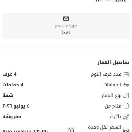
طريقة الدفع
نقداً
تفاصيل العقار
عدد غرف النوم
4 غرف
الحمامات
4 حمامات
نوع العقار
شقة
متاح من
٤ يونيو ٢٠٢٦
تأثيث
مفروشة
السعر لكل وحدة
٤٣٬٦٥٠ جنيه/متر مربع