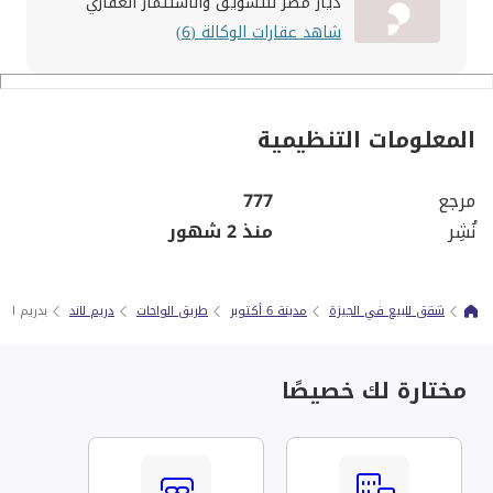
ديار مصر للتسويق والاستثمار العقاري
شاهد عقارات الوكالة (6)
المعلومات التنظيمية
مرجع
777
نُشِر
منذ 2 شهور
شقق للبيع في الجيزة
مدينة 6 أكتوبر
طريق الواحات
دريم لاند
بدريم لاند للبيع شقه 
مختارة لك خصيصًا