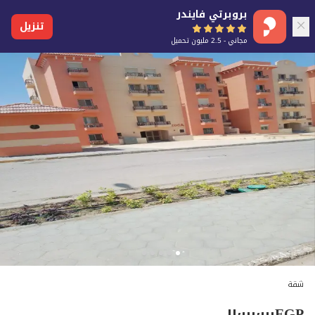
بروبرتي فايندر
تنزيل
مجاني - 2.5 مليون تحميل
شقة
١١٬٠٠٠٬٠٠٠
EGP