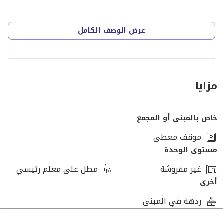
المبلغ المطلوب : مليون و 450 ألف
عرض الوصف الكامل
متبقى اقساط بأجمالى 840 ألف بيدفعو على سنتين كل 3
شهور 104 الف
مزايا
خاص بالمبنى أو المجمع
موقف مغطى
مستوى الوحدة
غير مفروشة
مطل على معلم رئيسي
أخرى
ردهة في المبنى