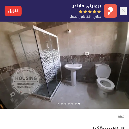
بروبرتي فايندر
تنزيل
مجاني - 2.5 مليون تحميل
شقة
١٬٤٥٠٬٠٠٠
EGP