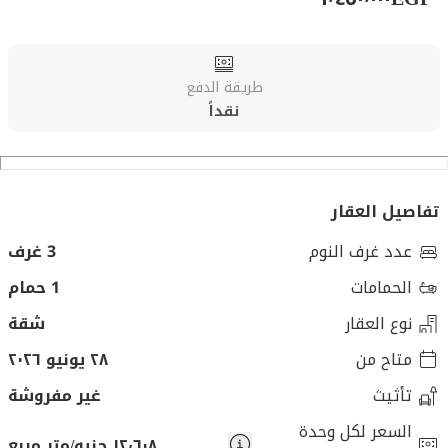
طريقة الدفع
نقداً
تفاصيل العقار
عدد غرف النوم
3 غرف
الحمامات
1 حمام
نوع العقار
شقة
متاح من
٢٨ يونيو ٢٠٢٦
تأثيث
غير مفروشة
السعر لكل وحدة
١٢٬٦٠٨ جنيه/متر مربع