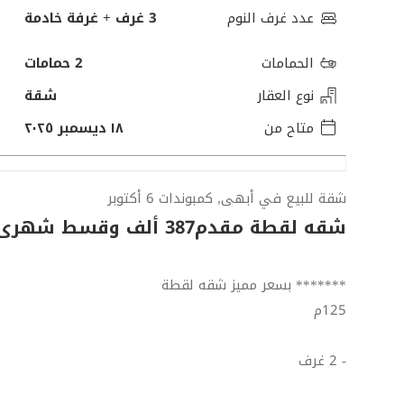
عدد غرف النوم
3 غرف + غرفة خادمة
الحمامات
2 حمامات
نوع العقار
شقة
متاح من
١٨ ديسمبر ٢٠٢٥
شقة للبيع في أبهى, كمبوندات 6 أكتوبر
شقه لقطة مقدم387 ألف وقسط شهرى6.000 قرب مول العرب
******* بسعر مميز شقه لقطة
125م
- 2 غرف