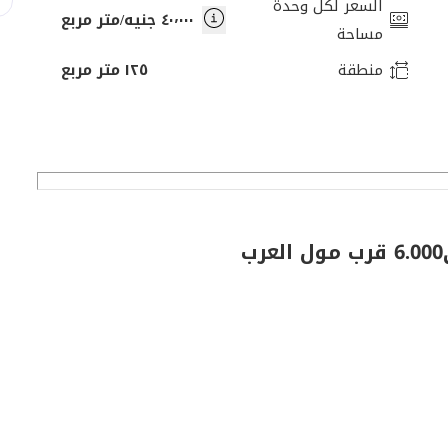
السعر لكل وحدة
٤٠٬٠٠٠ جنيه/متر مربع
مساحة
منطقة
١٢٥ متر مربع