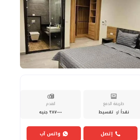
طريقة الدفع
مُقدم
نقداً
او
تقسيط
٣٨٧٬٠٠٠ جنيه
إتصل
واتس آب