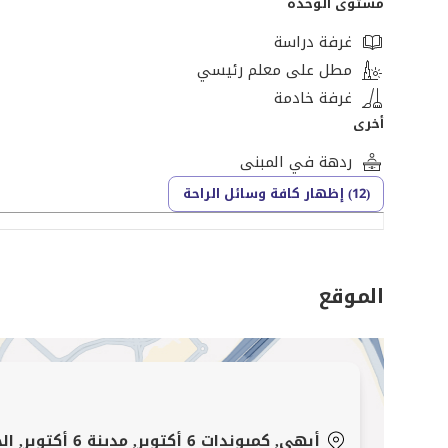
مستوى الوحدة
---------------------------
للتواصل والمعاينة :
غرفة دراسة
[تم إخفاء بيانات الاتصال] متاح فون وواتساب 24 ساعة
مطل على معلم رئيسي
-------------------
غرفة خادمة
أخرى
** السعر 5.000.000
ردهة في المبنى
(12) إظهار كافة وسائل الراحة
او ادفع مقدم 387 ألف
وقسط الباقى على 12 سنه
الموقع
أبهى, كمبوندات 6 أكتوبر, مدينة 6 أكتوبر, الجيزة