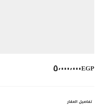
٥٬٠٠٠٬٠٠٠
EGP
تفاصيل العقار