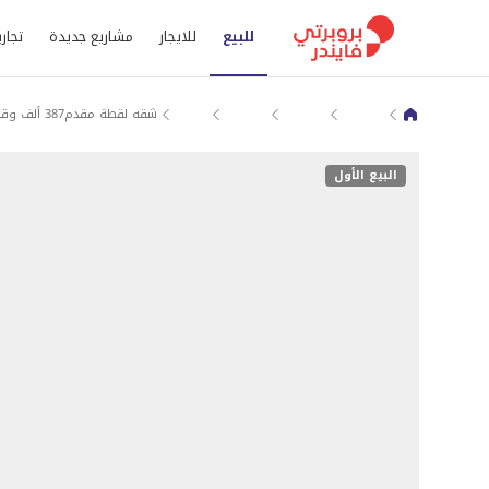
للبيع
للايجار
مشاريع جديدة
تجاري
مدينة 6 أكتوبر
شقق للبيع في الجيزة
كمبوندات 6 أكتوبر
أبهى
شقه لقطة مقدم387 ألف وقسط شهرى6.000 قرب مول العرب
البيع الأول