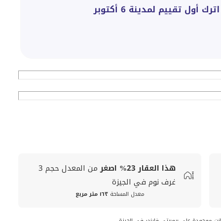
اترك أول تقييم لمدينة 6 أكتوبر
هذا العقار
23%
اصغر
من المعدل
حجم
3
غرف نوم في الجيزة
معدل المساحة
١٦٣ متر مربع
انت موجودة على بروبرتي فايندر في الجيزة