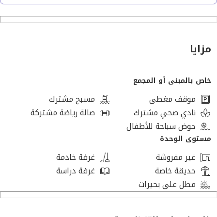
حديقة خاصة: 65 متر
3 غرف نوم
مزايا
2 حمام
خاص بالمبنى أو المجمع
تشطيب كامل
موقف مغطى
مسبح مشترك
استلام فوري
نادي صحي مشترك
صالة رياضة مشتركة
حوض سباحة للأطفال
الموقع:
مستوى الوحدة
غير مفروشة
غرفة خادمة
بجوار مول العرب مباشرة
حديقة خاصة
غرفة دراسة
مطل على بحيرات
قريب من محور 26 يوليو