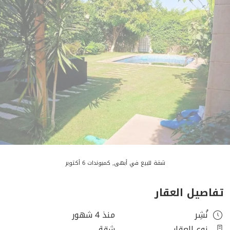
شقة للبيع في أبهى, كمبوندات 6 أكتوبر
تفاصيل العقار
نُشِر
منذ 4 شهور
نوع العقار
شقة