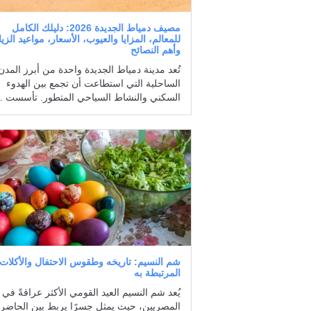
مصيف دمياط الجديدة 2026: دليلك الكامل
للمعالم، المزايا والعيوب، الأسعار، مواعيد الزيا
وأهم النصائح
تُعد مدينة دمياط الجديدة واحدة من أبرز المدن
الساحلية التي استطاعت أن تجمع بين الهدوء
السكني والنشاط السياحي المتطور. تأسست 
شم النسيم: تاريخه وطقوس الاحتفال والأكلات
المرتبطة به
يُعد شم النسيم العيد القومي الأكثر عراقةً في 
المصريين، حيث يمثل جسرًا يربط بين الحاضر