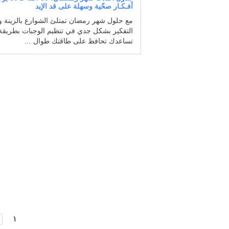
أفـكـار صحّية وسهلة على قد الإيد
مع حلول شهر رمضان تمتلئ الشوارع بالزينة وي
التفكير بشكل جدي في تنظيم الوجبات بطريقة
تساعدك تحافظ على طاقتك طوال …
تصفّح
١