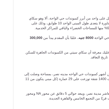
ل على واحد من أبرز كمبوندات حي الواحة، ألا وهو سكاي
سيتي الذي يتكون من عدة عمارات سكنية متجاورة لا يتعدى طول المبنى الواحد 10 طوابق، وذلك على
حي الواحة
8000 جنيه
، علمًا بأن المقدم يبدأ من
300,000
 عليك معرفة أن سكاي سيتي من الكمبوندات الجاهزة للسكن
اريخ التعاقد.
 من أشهر كمبوندات حي الواحه مدينه نصر، بمساحة وصلت إلى
27 ألف متر مربع، وعدد وحدات سكنية جاوزت 1400 شقة توزعت على 29 عمارة (كل مبنى يتكون من 11
هذا ويقع كايرو تاون في مدينة الواحة الحي العاشر مدينة نصر، ويبعد حوالي 5 دقائق عن محور NA ومحور
ت قربًا من التجمع الخامس والقاهرة الجديدة.