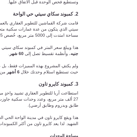
وتستطيع فحص الوحدة قبل الاتفاق عليها.
2. كمبوند سكاي سيتي حي الواحة
قامت شركة القماشين للتطوير العقاري بالعم
مساحة امتدت إلى 5000 متر مربع، خُصص 55% منها للمساحات الخضراء والباقي للمراكز الخدمية.
هذا ويبلغ سعر المتر في كمبوند سكاي سيتي 
جنيه
، وأنظمة تقسيط تصل إلى
60 شهر
.
ولم يكتفِ المشروع بهذه المميزات فقط، بل
حيث تستطيع استلام وحدتك خلال
6 أشهر
من ت
3. كمبوند كايرو تاون
استطاعت أربا للتطوير العقاري تشييد واحدٍ
طابق وبدروم وطابق أرضي).
الشهيد. لذا يعد كايرو تاون من أكثر الكمبوندا
مساحة الوحدات