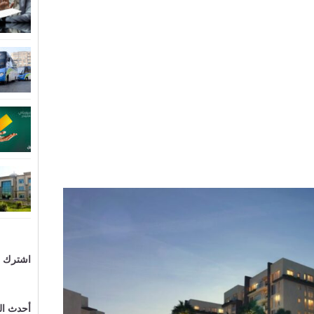
اشترك ال
أحدث ا