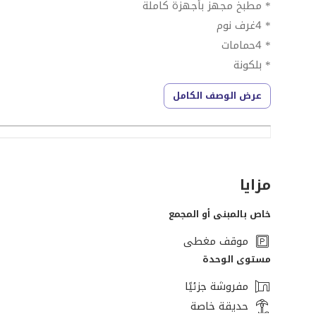
* مطبخ مجهز بأجهزة كاملة
* 4غرف نوم
* 4حمامات
* بلكونة
* روف
عرض الوصف الكامل
# الفيلا بها
* تكيفات
* أرضيات خشب
# منطقة هادئة وآمنة
مزايا
شركة هوم ريالتورز فخورة بتقديم فريق محترف لخدمتك وجم
خاص بالمبنى أو المجمع
نسعى جاهدين لتزويد عملائنا بالخيارات المطلوبة من خلا
موقف مغطى
، ولكن أيضًا في ما يناسب المعايير
مستوى الوحدة
لن نتوقف حتى نقدم لك خيارات تناسب
.احتياجاتك. هذا هو ما يجعلنا شركة فريدة وجديرة بالثقة
مفروشة جزئيًا
حديقة خاصة