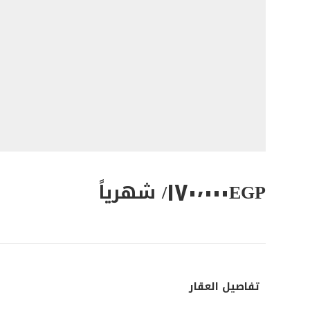
١٧٠٬٠٠٠
EGP
/ شهرياً
تفاصيل العقار