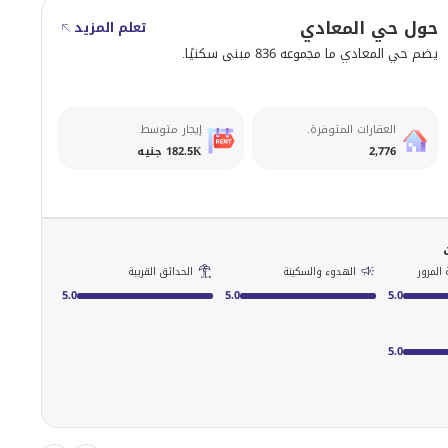
حول حي المعادي
تعلم المزيد
يضم حي المعادي ما مجموعه 836 مبنى سكنيًا.
العقارات المتوفرة.
إيجار متوسط
2,776
182.5K جنيه
المرور
الهدوء والسكينة
الحدائق القريبة
5.0
5.0
5.0
5.0