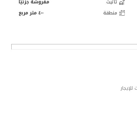
تأثيث
مفروشة جزئيًا
منطقة
٤٠٠ متر مربع
 للإيجار