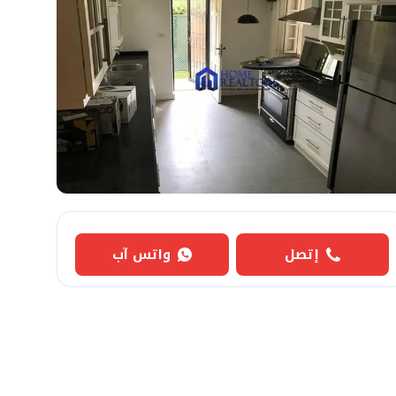
إتصل
واتس آب