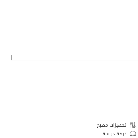
يع الاستفسارات. نحن
ل البحث ليس فقط في السوق
تجهيزات مطبخ
غرفة دراسة