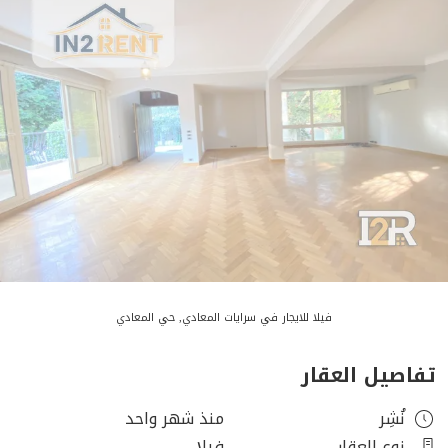
فيلا للايجار في سرايات المعادي, حي المعادي
تفاصيل العقار
نُشِر
منذ شهر واحد
نوع العقار
فيلا