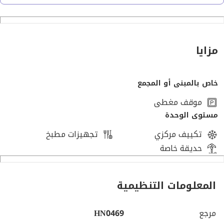
• مشمس
• إضاءة طبيعية
• موقع متميز
مزايا
إيجار شهري: جنيه 280,000
كود الوحدة: HN0469
خاص بالمبنى أو المجمع
الموقع:
موقف مغطى
تقع في دجلة في موقع متميز بالقرب من المطاعم، السوبر
مستوى الوحدة
ماركت، وسائل المواصلات، والمدارس الدولية.استمتع بتجربة سكن
تكييف مركزي
تجهيزات مطبخ
راقية في واحدة من أكثر مناطق المعادي طلبًا.
حديقة خاصة
مميزات إضافية:
• منطقة هادئة وآمنة
المعلومات التنظيمية
• محاطة بالخدمات الأساسية
• مناسبة للأجانب والمغتربين
مرجع
HN0469