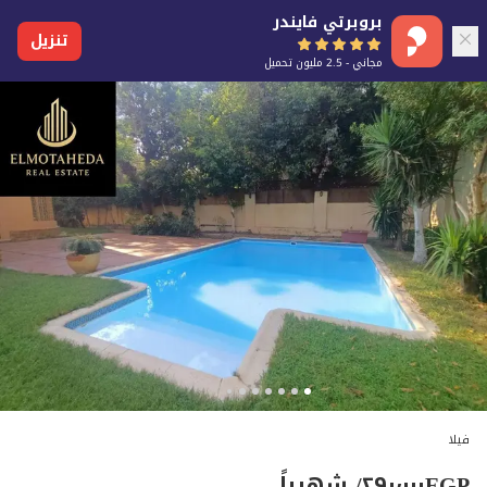
بروبرتي فايندر
تنزيل
مجاني - 2.5 مليون تحميل
فيلا
EGP
٢٩٠٬٠٠٠
/ شهرياً