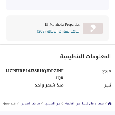
El-Motaheda Properties
شاهد عقارات الوكالة (208)
المعلومات التنظيمية
مرجع
1JZP87RE14J38RHQJDP7JNF
JQR
نُشِر
منذ شهر واحد
بيوت و فلل للايجار في القاهرة
حي المعادي
سرايات المعادي
فيلا مميزة في