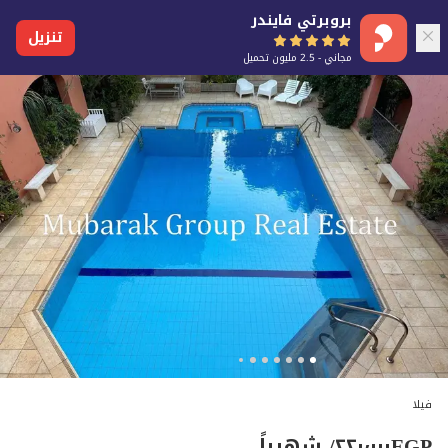
بروبرتي فايندر
تنزيل
مجاني - 2.5 مليون تحميل
فيلا
EGP
٢٢٠٬٠٠٠
/ شهرياً