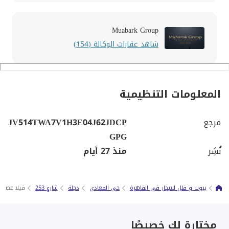
Muabark Group
شاهد عقارات الوكالة (154)
المعلومات التنظيمية
مرجع
JV514TWA7V1H3E04J62JDCP
GPG
نُشِر
منذ 27 أيام
بيوت و فلل للايجار في القاهرة
حي المعادي
دجلة
شارع 253
فيلا عصرية
مختارة لك خصيصًا