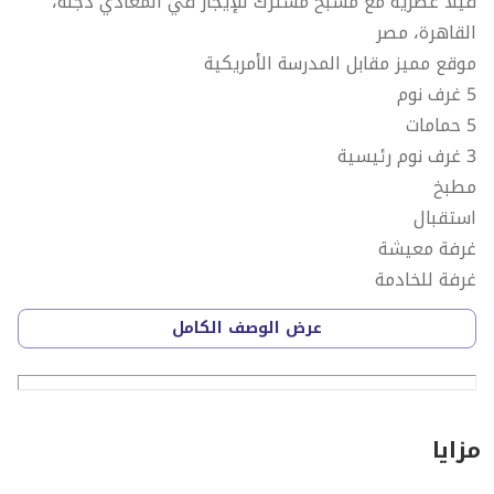
فيلا عصرية مع مسبح مشترك للإيجار في المعادي دجلة،
القاهرة، مصر
موقع مميز مقابل المدرسة الأمريكية
5 غرف نوم
5 حمامات
3 غرف نوم رئيسية
مطبخ
استقبال
غرفة معيشة
غرفة للخادمة
غرفة غسيل
عرض الوصف الكامل
حديقة مشتركة
مسبح مشترك
موقف سيارات خاص
السعر: 4,500 دولار أمريكي
مزايا
مجموعة مبارك للوساطة العقارية