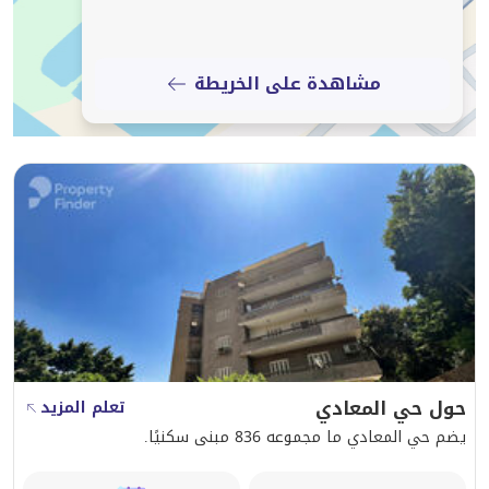
دعمكم في رحلتكم العقارية. شكرًا لاختياركم مجموعة مبارك
للوساطة العقارية.
مشاهدة على الخريطة
للمزيد من المعلومات، يرجى التواصل معنا عبر الهاتف أو
واتساب على [بيانات الاتصال مخفية].
حول حي المعادي
تعلم المزيد
يضم حي المعادي ما مجموعه 836 مبنى سكنيًا.