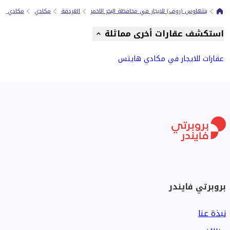
بنتهاوس (روف) للايجار في محافظة البحر الاحمر
الغردقة
مكادي
مكادي او
استكشف عقارات أخرى مماثلة
عقارات للايجار في مكادي هايتس
بروبرتي فايندر
نبذة عنا