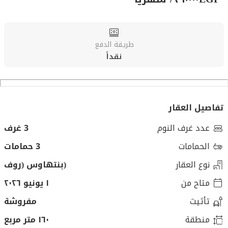
طريقة الدفع
نقداً
تفاصيل العقار
عدد غرف النوم
3 غرف
الحمامات
3 حمامات
نوع العقار
(بنتهاوس (روف
متاح من
١ يونيو ٢٠٢٦
تأثيث
مفروشة
منطقة
١٦٠ متر مربع