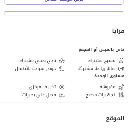
One month in advance
One month security deposit
One month office fees
مزايا
مكادي هايتس – تعريف جديد للحياة داخل المنتجعات على
خاص بالمبنى أو المجمع
البحر الأحمر من تطوير أوراسكوم للتنمية
مسبح مشترك
نادي صحي مشترك
يقع مشروع مكادي هايتس في قلب خليج مكادي، أحد أرقى
صالة رياضة مشتركة
حوض سباحة للأطفال
وأسرع الوجهات نموًا على ساحل البحر الأحمر في مصر.
مستوى الوحدة
مفروشة
تكييف مركزي
تتميز المنطقة بـ:
تجهيزات مطبخ
مطل على بحيرات
مياه فيروزية صافية وشعاب مرجانية عالمية
أجواء هادئة بعيدًا عن ازدحام المدن
ارتباط مباشر بالسياحة الدولية والمنتجعات الفاخرة
الموقع
مجتمع حيوي يضم ملاكًا وسائحين ومستثمرين