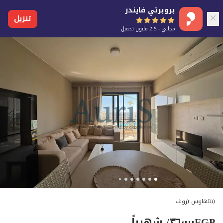
بروبرتي فايندر
تنزيل
مجاني - 2.5 مليون تحميل
(بنتهاوس (روف
EGP
٣٦٬٠٠٠
/ شهرياً