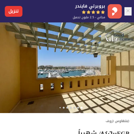
بروبرتي فايندر
تنزيل
مجاني - 2.5 مليون تحميل
(بنتهاوس (روف
EGP
٨٤٬٦٠٠
/ شهرياً