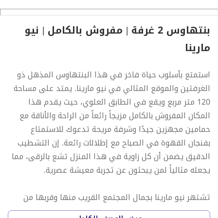
بنتهاوس 2 غرفة | مفروش بالكامل | نيو
مارينا
استمتع بأسلوب حياة فاخر في هذا البنتهاوس المذهل ذو
الغرفتين والموقع المثالي في نيو مارينا. يمتد على مساحة
120 متر مربع ويقع في الطابق العلوي، حيث يقدم هذا
المكان المفروش بالكامل مزيجاً رائعاً من الراحة والأناقة مع
حمامين مجهزين جيدًا وشرفة مريحة تدعوك للاستمتاع
بفنجان القهوة في الصباح مع إطلالات رائعة. إن التشطيب
الدقيق يضمن أن كل زاوية في هذا المنزل تشع بالرقى، مما
يجعله مثالياً لمن يبحثون عن تجربة معيشة عصرية.
تشتهر نيو مارينا بجمال المجتمع القريب منها وقربها من
المرافق الأساسية. على بُعد مسافة قصيرة، ستجد المتاجر