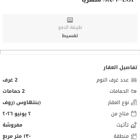
طريقة الدفع
تقسيط
تفاصيل العقار
عدد غرف النوم
2 غرف
الحمامات
2 حمامات
نوع العقار
(بنتهاوس (روف
متاح من
٢ يونيو ٢٠٢٦
تأثيث
مفروشة
منطقة
١٣٠ متر مربع