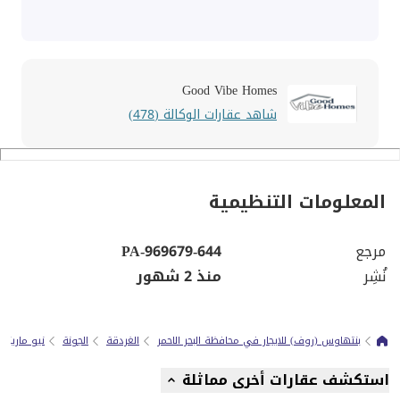
Good Vibe Homes
شاهد عقارات الوكالة (478)
المعلومات التنظيمية
مرجع
PA-969679-644
نُشِر
منذ 2 شهور
بنتهاوس (روف) للايجار في محافظة البحر الاحمر
الغردقة
الجونة
نيو مارينا
استكشف عقارات أخرى مماثلة