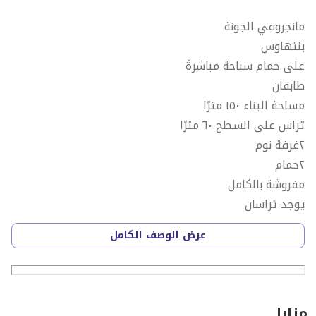
مانجروفي الجونة
بنتهاوس
على حمام سباحة مباشرةً
طابقان
مساحة البناء ١٥٠ مترًا
تراس على السطح ٦٠ مترًا
٢غرفة نوم
٢حمام
مفروشة بالكامل
يوجد تراسان
السعر ٢٠٠٠ دولار شهريًا
عرض الوصف الكامل
==================================
مزايا