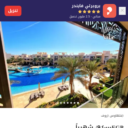
بروبرتي فايندر
تنزيل
مجاني - 2.5 مليون تحميل
(بنتهاوس (روف
EGP
٩٤٬٠٠٠
/ شهرياً