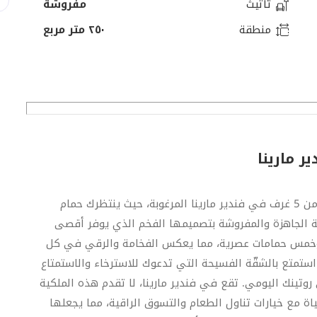
تأثيث
مفروشة
منطقة
٢٥٠ متر مربع
استمتع بحياة الرفاهية في هذا البنتهاوس الرائع المكون من 5 غرف في فندير مارينا المرغوبة، حيث ينتظرك حمام
مربع، تتميز هذه الشقة الجاهزة والمفروشة بتصميمها الفخم الذي يوفر أقصى
 وخمس حمامات عصرية، مما يعكس الفخامة والرقي في كل
 استمتع بالشقّة الفسيحة التي تدعوك للاسترخاء والاستمتاع
روتينك اليومي. تقع في فندير مارينا، لا تقدم هذه الملكية
اة مع خيارات تناول الطعام والتسوق الراقية، مما يجعلها