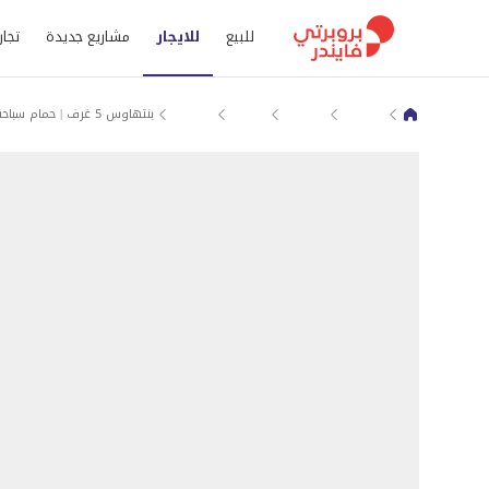
للبيع
للايجار
مشاريع جديدة
تجار
الغردقة
الجونة
فنادير مارينا
بنتهاوس (روف) للايجار في محافظة البحر الاحمر
بنتهاوس 5 غرف | حمام سباحة خاص | فندير مارينا