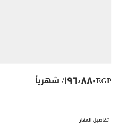
١٩٦٬٨٨٠
EGP
/ شهرياً
تفاصيل العقار