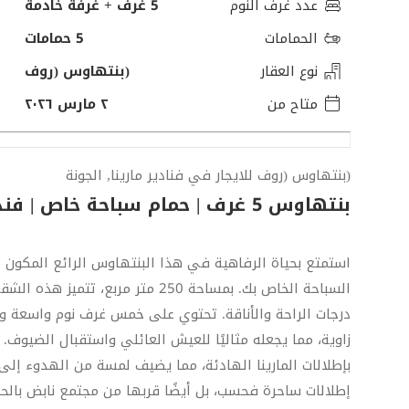
عدد غرف النوم
5 غرف + غرفة خادمة
الحمامات
5 حمامات
نوع العقار
(بنتهاوس (روف
متاح من
٢ مارس ٢٠٢٦
(بنتهاوس (روف للايجار في فنادير مارينا, الجونة
بنتهاوس 5 غرف | حمام سباحة خاص | فندير مارينا
السباحة الخاص بك. بمساحة 250 متر 
درجات الراحة والأناقة. تحتوي على خمس غرف نوم واسعة
زاوية، مما يجعله مثاليًا للعيش العائلي واستقبال الضيوف.
بإطلالات المارينا الهادئة، مما يضيف لمسة من الهدوء إلى 
إطلالات ساحرة فحسب، بل أيضًا قربها من مجتمع نابض بالحي