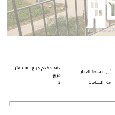
٢٬٨٥٢ قدم مربع / ٢٦٥ متر
مساحة العقار
مربع
الحمامات
3