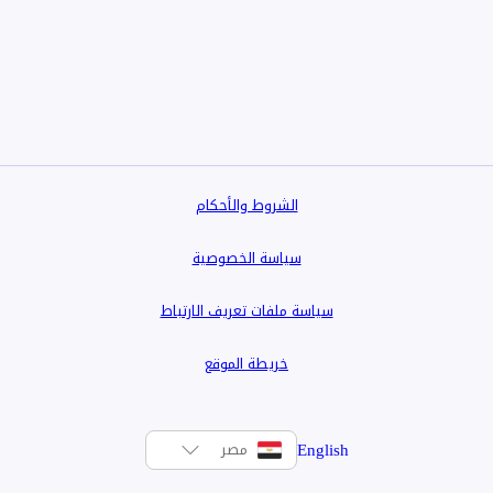
سييراز، ريينا، إيليفا، ليفانا، وغيرها.
الشروط والأحكام
سياسة الخصوصية
سياسة ملفات تعريف الارتباط
خريطة الموقع
English
مصر