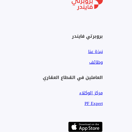
20 دقيقة من المعادي
30 إلى 35 دقيقة من وسط البلد والزمالك
بروبرتي فايندر
مساحة المشروع والتصميم
يمتد المشروع على مساحة تقا
نبذة عنا
معمارية عصرية. تم تطويره بواسطة شركة إعمار مصر ويُعد 
وظائف
أنواع الوحدات السكنية
العاملين في القطاع العقاري
يضم المشروع مجموعة متنوعة من الوحدات، تشمل:
مركز الوكلاء
شقق سكنية من غرفتين إلى خمس غرف
PF Expert
دوبلكسات
تاون هاوس وتوين هاوس