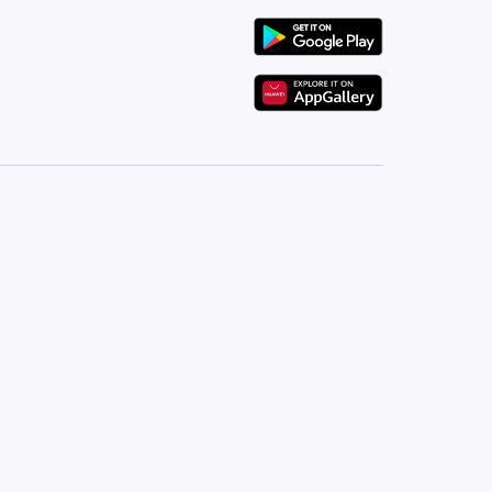
فيلات مستقلة بمساحات متنوعة
تتنوع المجتمعات السكنية داخل أب تاون مثل: سيليستا هيلز، ذا 
الخدمات والمرافق
نادي جولف عالمي يحتوي على ملعب من 18 حفرة
نادي اجتماعي ومناطق ترفيهية
مدارس دولية وحضانات
مراكز طبية وخدمات طوارئ
مجمع تجاري يضم مطاعم وكافيهات ومحلات تجزئة