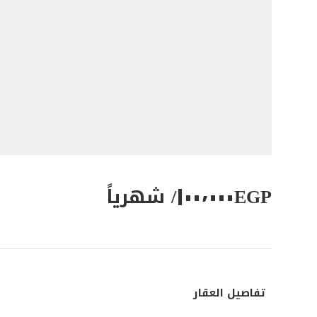
١٠٠٬٠٠٠
EGP
/ شهرياً
تفاصيل العقار