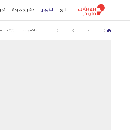
للبيع
للايجار
مشاريع جديدة
تجار
المقطم
دوبلكس للايجار في القاهرة
اب تاون كايرو
سيراس
دوبلكس مفروش 283 متر مربع في سيراس اب تاون كايرو