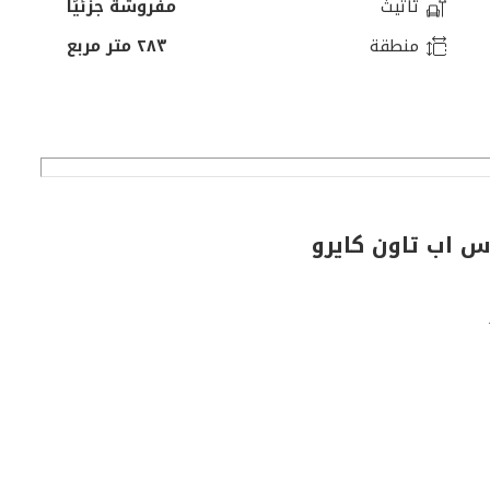
تأثيث
مفروشة جزئيًا
منطقة
٢٨٣ متر مربع