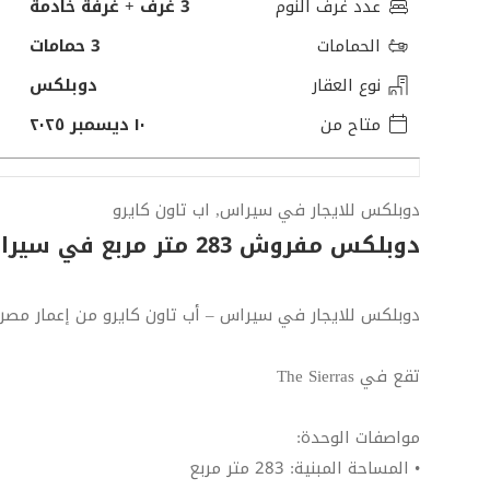
عدد غرف النوم
3 غرف + غرفة خادمة
الحمامات
3 حمامات
نوع العقار
دوبلكس
متاح من
١٠ ديسمبر ٢٠٢٥
دوبلكس للايجار في سيراس, اب تاون كايرو
دوبلكس مفروش 283 متر مربع في سيراس اب تاون كايرو
دوبلكس للايجار في سيراس – أب تاون كايرو من إعمار مصر
تقع في The Sierras
مواصفات الوحدة:
• المساحة المبنية: 283 متر مربع