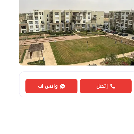
إتصل
واتس آب