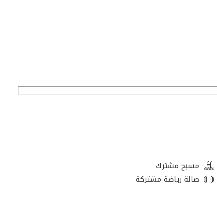
مسبح مشترك
لتي طورتها شركة إعمار مصر، ويقع في قلب القاهرة على ارتفاع
صالة رياضة مشتركة