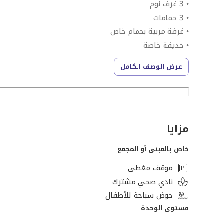
• 3 غرف نوم
• 3 حمامات
• غرفة مربية بحمام خاص
• حديقة خاصة
عرض الوصف الكامل
تشطيب اعمار ( متشطبة بالكامل )
مفروش بالكامل
السعر المطلوب: 100,000جنيه مصري
مزايا
خاص بالمبنى أو المجمع
أب تاون كايرو – المقطم، القاهرة
موقف مغطى
يعد أب تاون كايرو من أبرز المشاريع السكنية المتكاملة ا
نادي صحي مشترك
200 متر فوق مستوى سطح البحر، مما يمنحه جوًا نقيًا بعيدًا عن التلوث والازدحام.
حوض سباحة للأطفال
مستوى الوحدة
موقع استثنائي: