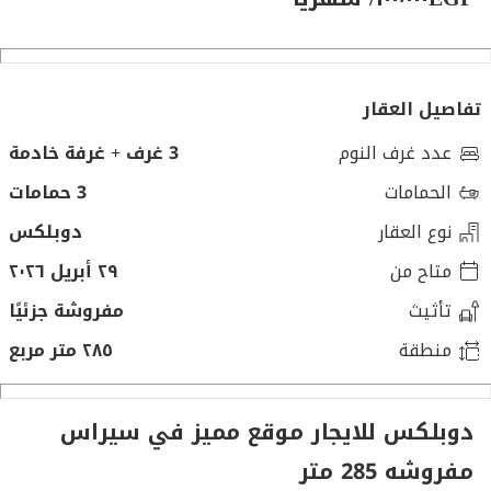
تفاصيل العقار
عدد غرف النوم
3 غرف + غرفة خادمة
الحمامات
3 حمامات
نوع العقار
دوبلكس
متاح من
٢٩ أبريل ٢٠٢٦
تأثيث
مفروشة جزئيًا
منطقة
٢٨٥ متر مربع
دوبلكس للايجار موقع مميز في سيراس
مفروشه 285 متر