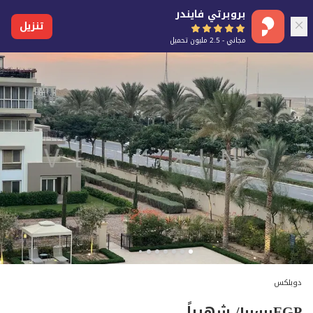
بروبرتي فايندر
تنزيل
مجاني - 2.5 مليون تحميل
دوبلكس
EGP
١٠٠٬٠٠٠
/ شهرياً