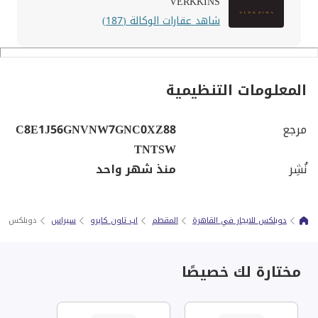
VERKKINS
شاهد عقارات الوكالة (187)
المعلومات التنظيمية
مرجع
C8E1J56GNVNW7GNC0XZ88
TNTSW
نُشِر
منذ شهر واحد
دوبلكس للايجار في القاهرة
المقطم
اب تاون كايرو
سيراس
دوبلكس للاي
مختارة لك خصيصًا