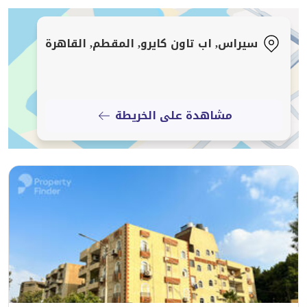
• ملعب جولف عالمي بمواصفات احترافية.
• فندق فاخر من فئة الخمس نجوم.
سيراس, اب تاون كايرو, المقطم, القاهرة
• ميدان إعمار الذي يضم أرقى المقاهي والمطاعم.
• مناطق تسوق راقية تضم متاجر مثل كارفور ومترو ماركت.
• نادي إعمار ومنازل النادي.
• مرافق ترفيهية حديثة ومناطق ألعاب للأطفال.
مشاهدة على الخريطة
• مراكز لياقة بدنية وصالات جيم.
• حمامات سباحة متعددة.
• مدرسة دولية وأكاديمية برشلونة لكرة القدم.
أمان وخصوصية:
• مجمع سكني مؤمن بالكامل مع بوابات مراقبة وكاميرات على
مدار ٢٤ ساعة
فيركينز للاستشارات العقارية هي شركة متخصصة في تقديم