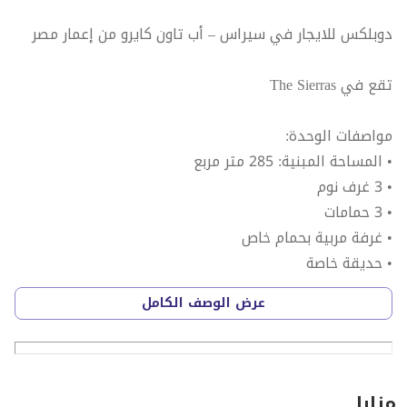
دوبلكس للايجار في سيراس – أب تاون كايرو من إعمار مصر
تقع في The Sierras
مواصفات الوحدة:
• المساحة المبنية: 285 متر مربع
• 3 غرف نوم
• 3 حمامات
• غرفة مربية بحمام خاص
• حديقة خاصة
عرض الوصف الكامل
تشطيب اعمار ( متشطبة بالكامل )
مفروش بالكامل
السعر المطلوب: 100,000 جنيه مصري
مزايا