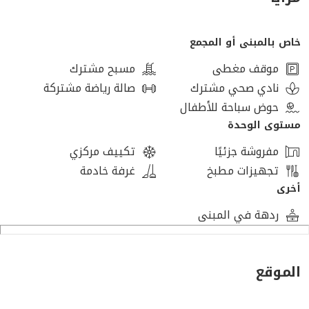
أب تاون كايرو – المقطم، القاهرة
خاص بالمبنى أو المجمع
يعد أب تاون كايرو من أبرز المشاريع السكنية المتكاملة التي
طورتها شركة إعمار مصر، ويقع في قلب القاهرة على ارتفاع
موقف مغطى
مسبح مشترك
200 متر فوق مستوى سطح البحر، مما يمنحه جوًا نقيًا بعيدًا
نادي صحي مشترك
صالة رياضة مشتركة
عن التلوث والازدحام.
حوض سباحة للأطفال
مستوى الوحدة
موقع استثنائي:
مفروشة جزئيًا
تكييف مركزي
• موقع مركزي يربطك بسهولة بمعظم أحياء القاهرة مثل
تجهيزات مطبخ
غرفة خادمة
المعادي، مصر الجديدة، مدينة نصر، وغرب القاهرة.
أخرى
• سهولة الوصول عبر الطريق الدائري ومحور الشهيد.
ردهة في المبنى
إطلالات خلابة:
• يتمتع بإطلالات بانورامية ساحرة على مدينة القاهرة بالكامل.
الموقع
خدمات متكاملة: