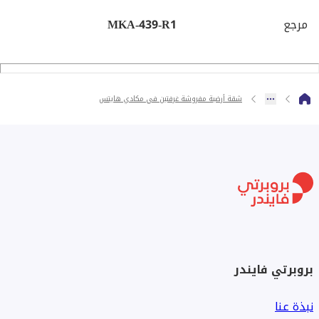
10 دقائق من سهل حشيش.
مرجع
MKA-439-R1
الخدمات والمرافق في مكادي هايتس:
الترفيه: إمكانية الوصول إلى الشاطئ، وكلوب هاوس (Clubhouse)
شقة أرضية مفروشة غرفتين في مكادي هايتس
ضخم يضم حمام سباحة، جيم، وملاعب رياضية.
الخدمات اليومية: منطقة تجارية متكاملة تضم سوبر ماركت
(Bestway)، صيدلية، عيادات، وكافيهات.
المواصلات: أتوبيس نقل (Shuttle Bus) يومي مجاني من وإلى
الغردقة وسينزو مول.
بروبرتي فايندر
الأمان: حراسة وبوابات وكاميرات مراقبة تعمل على مدار الساعة
24/7.
نبذة عنا