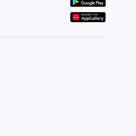
مطار الغردقة الدولي: من 15 إلى 20 دقيقة
الشواطئ: على بعد دقائق قليلة بالسيارة من بوابات المنتج