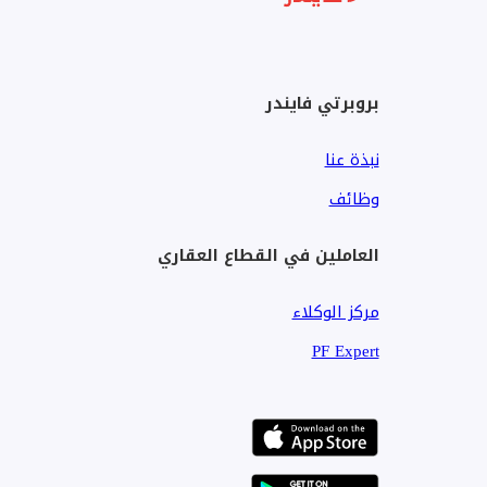
3 حمامات سباحة كبيرة
بروبرتي فايندر
صالة رياضية مجهزة بالكامل وسبا صحي
نبذة عنا
مطعم وكافيه داخل المنتجع
وظائف
سوبر ماركت لتلبية الاحتياجات اليومية
العاملين في القطاع العقاري
أمن وحراسة على مدار الساعة وبوابات إلكترونية
مركز الوكلاء
الموقع:
PF Expert
يتميز كمبوند أكوا تروبيكال بموقع استراتيجي بين وسط مد
المناطق الرئيسية:
الجونة: أقل من 10 دقائق