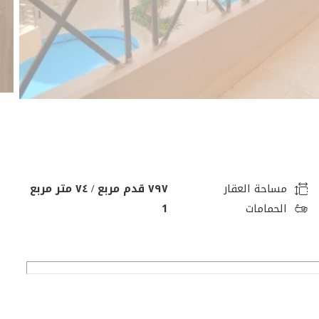
مساحة العقار
٧٩٧ قدم مربع / ٧٤ متر مربع
الحمامات
1