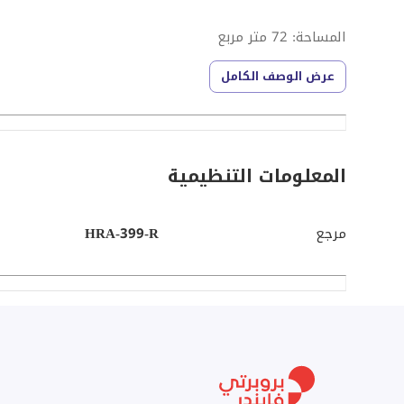
المساحة: 72 متر مربع
عرض الوصف الكامل
الدور: الثاني
التقسيم: 2 غرفة نوم، 1 حمام، شرفة خاصة
المعلومات التنظيمية
الحالة: مفروشة بالكامل ومجهزة بالأجهزة الكهربائية
مرجع
HRA-399-R
تفاصيل الدفع والإيجار:
الإيجار الشهري: 25,000 جنيه مصري
الإتاحة: جاهزة للتسليم والسكن الفوري
الخدمات والمرافق في الكمبوند: