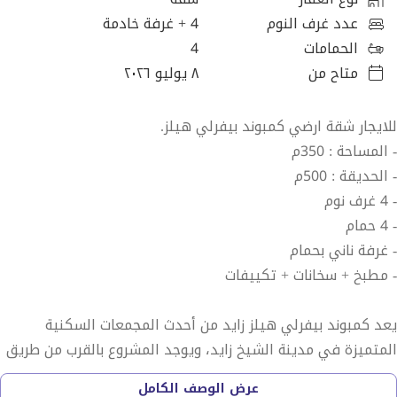
عدد غرف النوم
4
+ غرفة خادمة
الحمامات
4
متاح من
٨ يوليو ٢٠٢٦
للايجار شقة ارضي كمبوند بيفرلي هيلز.
- المساحة : 350م
- الحديقة : 500م
- 4 غرف نوم
- 4 حمام
- غرفة ناني بحمام
- مطبخ + سخانات + تكييفات
يعد كمبوند بيفرلي هيلز زايد من أحدث المجمعات السكنية
المتميزة في مدينة الشيخ زايد، ويوجد المشروع بالقرب من طريق
مصر إسكندرية الصحراوي ويمكن الوصول إليه عبر ممر 26 يوليو أو
عرض الوصف الكامل