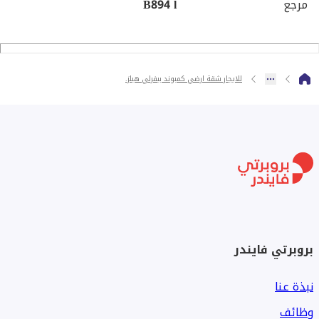
مرجع
B894 l
للايجار شقة ارضي كمبوند بيفرلي هيلز.
بروبرتي فايندر
نبذة عنا
وظائف