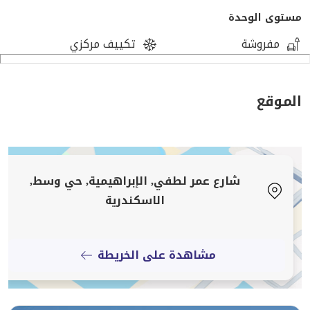
{{لو مش عارف تأجر او تبيع شقتك تواصل معنا..
مستوى الوحدة
وهنساعدك فى أسرع وقت .........
مفروشة
تكييف مركزي
شـــــركــــة ألـــــيكــــس
للتــــســــويق الـــــعــــقــــارى و ادارة المــــشـــروعـــات
الموقع
( لــــوعــــنـــــدك شــــقـــــة عــــــايــــز تـــــســـــوقــــــهــــا ___ او
مـــــحتـــــاج شـــــقـــة بــــرجـــــاء الـــــتـــــواصــــــل بــــــــالارقــــــام
الـــــمــــــوضــــحـــــه بــــالاعـــلان ).....
شارع عمر لطفي, الإبراهيمية, حي وسط,
الاسكندرية
[تم إخفاء بيانات الاتصال]
مشاهدة على الخريطة