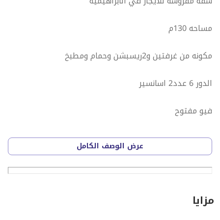
شقه مفروشة للايجار في الابراهيمية
مساحه 130م
مكونه من غرفتين و2ريسبشن وحمام ومطبخ
الدور 6 عدد2 اسانسير
فيو مفتوح
مكيفه
عرض الوصف الكامل
مطلوب 23 ألف شهريا
[مطلوب شهر عمولة ]
مزايا