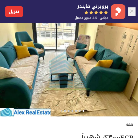
بروبرتي فايندر
تنزيل
مجاني - 2.5 مليون تحميل
شقة
EGP
٢٣٬٠٠٠
/ شهرياً