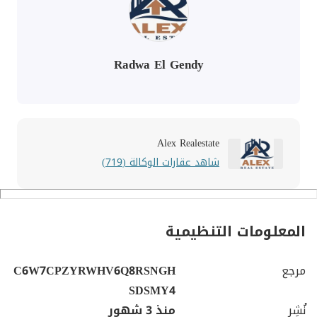
Radwa El Gendy
Alex Realestate
شاهد عقارات الوكالة (719)
المعلومات التنظيمية
مرجع
C6W7CPZYRWHV6Q8RSNGH
SDSMY4
نُشِر
منذ 3 شهور