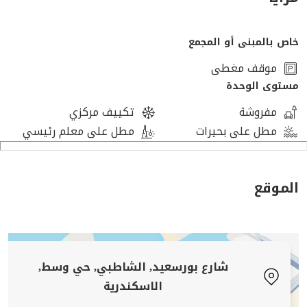
شـــــركــــة ألـــــيكــــس
للتــــســــويق الـــــعــــقــــارى و ادارة المــــشـــروعـــات
خاص بالمبنى أو المجمع
( لــــوعــــنـــــدك شــــقـــــة عــــــايــــز تـــــســـــوقــــــهــــا ___ او
موقف مغطى
مـــــحتـــــاج شـــــقـــة بــــرجـــــاء الـــــتـــــواصــــــل بــــــــالارقــــــام
مستوى الوحدة
الـــــمــــــوضــــحـــــه بــــالاعـــلان ).....
مفروشة
تكييف مركزي
مطل على بحيرات
مطل على معلم رئيسي
[تم إخفاء بيانات الاتصال]
الموقع
شارع بورسعيد, الشاطبي, حي وسط,
الاسكندرية