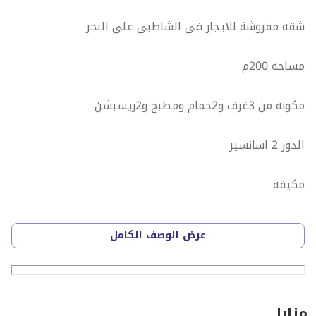
شقه مفروشة للايجار في الشاطبي على البحر
مساحه 200م
مكونه من 3غرف و2حمام ومطبخ و2ريسبشن
الدور 2 اسانسير
مكيفه
مطلوب 35ألف شهريا
عرض الوصف الكامل
[مطلوب شهر عمولة ]
مزايا