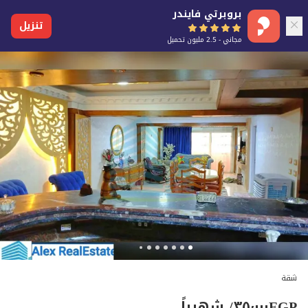
بروبرتي فايندر
تنزيل
مجاني - 2.5 مليون تحميل
شقة
EGP
٣٥٬٠٠٠
/ شهرياً