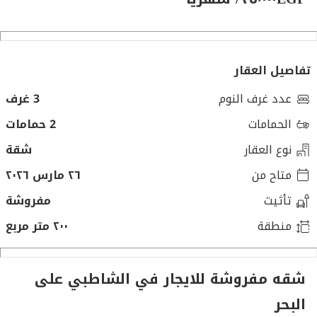
تفاصيل العقار
عدد غرف النوم
3 غرف
الحمامات
2 حمامات
نوع العقار
شقة
متاح من
٢٦ مارس ٢٠٢٦
تأثيث
مفروشة
منطقة
٢٠٠ متر مربع
شقه مفروشة للايجار في الشاطبي على
البحر