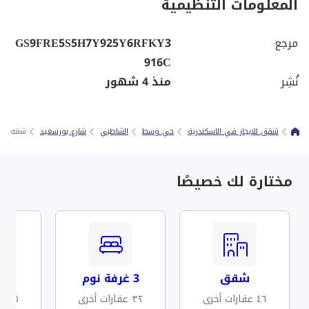
المعلومات التنظيمية
مرجع
GS9FRE5S5H7Y925Y6RFKY3
916C
نُشِر
منذ 4 شهور
شقق للايجار في الاسكندرية
حي وسط
الشاطبي
شارع بورسعيد
شقه مفر
مختارة لك خصيصًا
شقق
3 غرفة نوم
مف
٤٦ عقارات أخرى
٣٢ عقارات أخرى
٢٥ عقارات أخرى