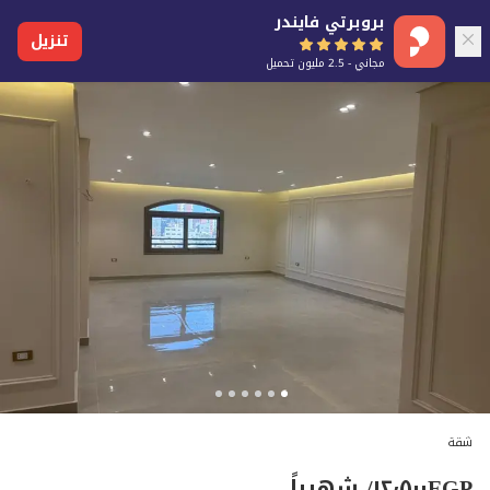
بروبرتي فايندر
تنزيل
مجاني - 2.5 مليون تحميل
شقة
EGP
١٢٬٥٠٠
/ شهرياً