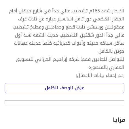
للايحار شقه 165م تشطيب عالي جدآ في شارع جيهان أمام
الجهاز الهضمي دور ثامن اسانسير عياره عن ثلاث غرف
مقفوليين ورسبشن ثلاث قطع وحماميبن ومطبخ تشطيب
عالي جدآ الدور شقتين التشطيب حديث الشقه لسه أول
ساكن سباكه حديثه وأدوات كهربائيه كلها حديثه دهانات
جوتن بالكامل
للتواصل للجادين فقط شركه إبراهيم الخرزاتي للتسويق
العقاري بالمنصوره
[تم إخفاء بيانات الاتصال]
عرض الوصف الكامل
مزايا