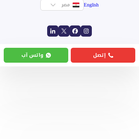
English
مصر
إتصل
واتس آب