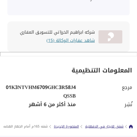
شركه ابراهيم الخرزاتي للتسويق العقاري
شاهد عقارات الوكالة (15)
المعلومات التنظيمية
مرجع
01K3NTVHM6709GHC3R58J4
QSSB
نُشِر
منذ أكثر من 6 أشهر
شقق للايجار في الدقهلية
المنصورة الجديدة
شقه 165م أمام الجهاز الهضمي في شارع جيهان