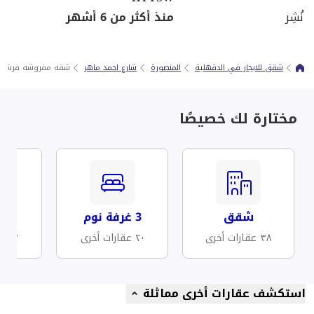
نُشِر
منذ أكثر من 6 أشهر
شقق للايجار في الدقهلية
المنصورة
شارع احمد ماهر
شقه مفروشه فرش مو
مختارة لك خصيصًا
شقق
3 غرفة نوم
مف
٣٨ عقارات أخرى
٢٠ عقارات أخرى
١٣ عقارات أخرى
استكشف عقارات أخرى مماثلة