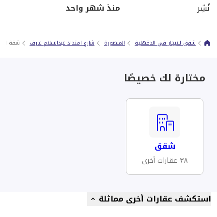
نُشِر
منذ شهر واحد
شقق للايجار في الدقهلية
المنصورة
شارع امتداد عبدالسلام عارف‎
شقة للايجـار 220م - لـوران - شـارع 
مختارة لك خصيصًا
شقق
٣٨ عقارات أخرى
استكشف عقارات أخرى مماثلة