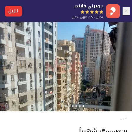
بروبرتي فايندر
تنزيل
مجاني - 2.5 مليون تحميل
شقة
EGP
٣٠٬٠٠٠
/ شهرياً