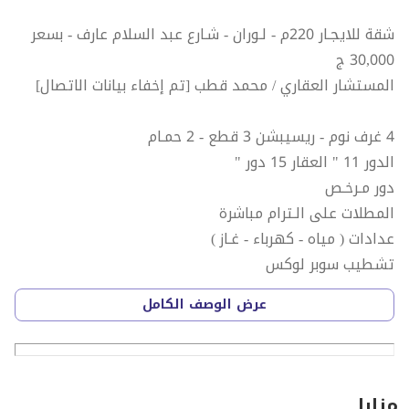
شقة للايجـار 220م - لـوران - شـارع عبد السلام عارف - بسعر
30,000 ج
المستشار العقاري / محمد قطب [تم إخفاء بيانات الاتصال]
4 غرف نوم - ريسيبشن 3 قطع - 2 حمـام
الدور 11 " العقار 15 دور "
دور مـرخـص
المطلات على الـترام مباشرة
عدادات ( مياه - كهرباء - غـاز )
تشطيب سوبر لوكس
2 أسانسيــر
عرض الوصف الكامل
السعر : 30,000 ج
كود الوحدة : NXT-1233
⁠للتواصل واتساب :[تم إخفاء بيانات الاتصال]
مزايا