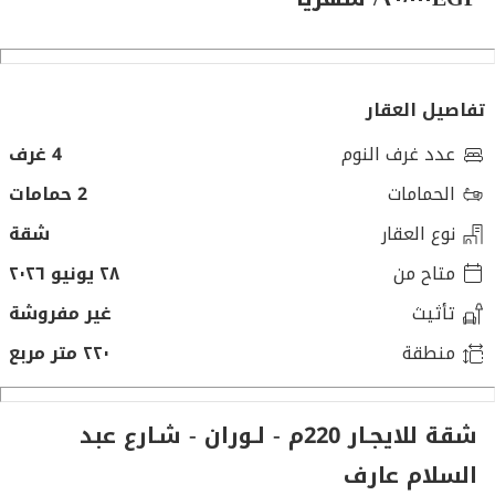
تفاصيل العقار
عدد غرف النوم
4 غرف
الحمامات
2 حمامات
نوع العقار
شقة
متاح من
٢٨ يونيو ٢٠٢٦
تأثيث
غير مفروشة
منطقة
٢٢٠ متر مربع
شقة للايجـار 220م - لـوران - شـارع عبد
السلام عارف