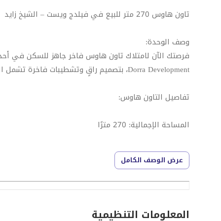
تاون هاوس 270 متر للبيع في فيلدج ويست – الشيخ زايد
وصف الوحدة:
Dorra Development، بتصميم راقٍ وتشطيبات فاخرة تشمل المطبخ والتكييفات، .
تفاصيل التاون هاوس:
المساحة الإجمالية: 270 مترًا
عدد الغرف: 3 غرف نوم + غرفة ناني
عرض الوصف الكامل
عدد الحمامات: 4 حمامات
التشطيب: سوبر لوكس
المعلومات التنظيمية