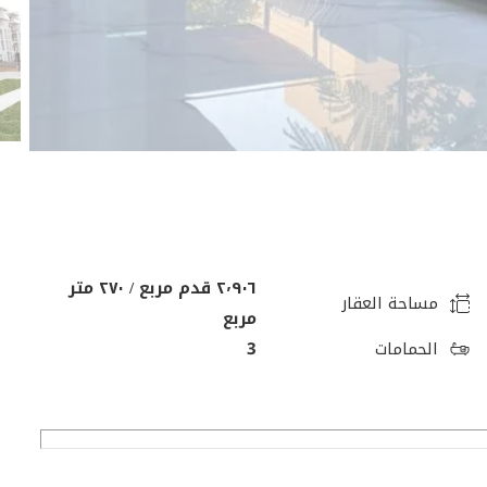
٢٬٩٠٦ قدم مربع / ٢٧٠ متر
مساحة العقار
مربع
الحمامات
3