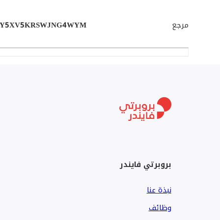
المطبخ والتكييفات مشمولين
مرجع
6Y5XV5KRSWJNG4WYM
استلام فوري
السعر ونظام السداد:
مقدم 5.500.000 جنيه
باقي السعر بالتقسيط
السعر يشمل اشتراك الكلوب هاوس + جراج خارجي
بروبرتي فايندر
مميزات الموقع:
نبذة عنا
مدخل مباشر من زايد 1
وظائف