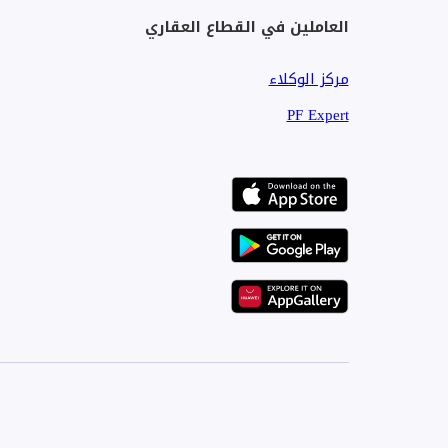
العاملين في القطاع العقاري
3 دقائق من محور 26 يوليو
مركز الوكلاء
5 دقائق من Capital Business Park
PF Expert
10 دقائق من مول العرب
15 دقيقة من ميدان لبنان
سهولة الوصول من طريق مصر – إسكندرية الصحراوي
عن كمبوند Village West:
تصميم معماري مميز ومساحات خضراء واسعة
أمن وحراسة على مدار 24 ساعة