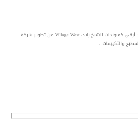
فرصتك الآن لامتلاك تاون هاوس فاخر جاهز للسكن في أحد أرقى كمبوندات الشيخ زايد، Village West من تطوير شركة