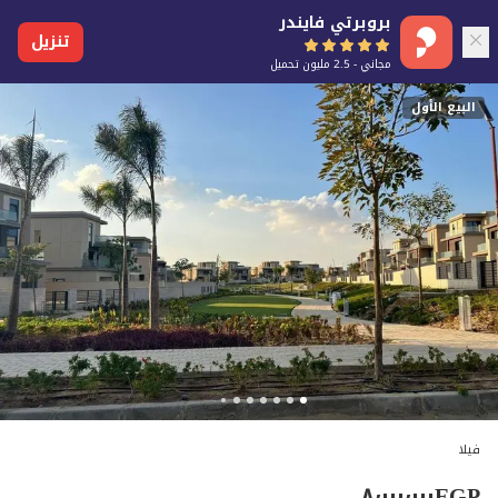
بروبرتي فايندر
تنزيل
مجاني - 2.5 مليون تحميل
البيع الأول
فيلا
٨٬٠٠٠٬٠٠٠
EGP