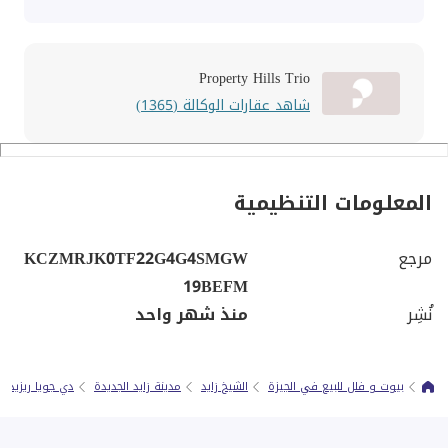
Property Hills Trio
شاهد عقارات الوكالة (1365)
المعلومات التنظيمية
مرجع
KCZMRJK0TF22G4G4SMGW
19BEFM
نُشِر
منذ شهر واحد
بيوت و فلل للبيع في الجيزة
الشيخ زايد
مدينة زايد الجديدة
دي جويا ريزيدن