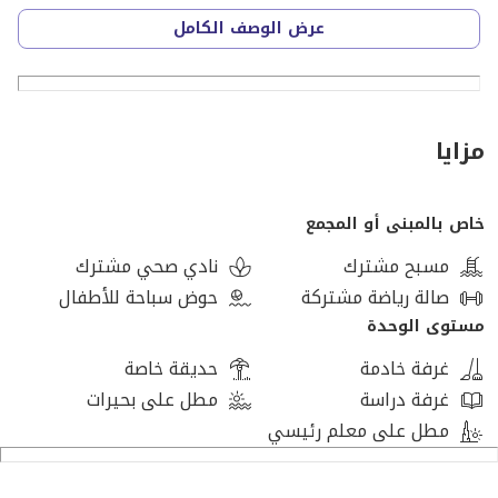
عرض الوصف الكامل
_______________________________
الموقع :-
زايد الجديدة بأفضل موقع مباشرة علي طريق الضبعة
مزايا
تبعد 5 دقائق من الشيخ زايد
7 دقائق من اركان
خاص بالمبنى أو المجمع
7 دقائق من مول مصر
7 دقائق من مول العرب
مسبح مشترك
نادي صحي مشترك
صالة رياضة مشتركة
حوض سباحة للأطفال
_______________________________
مستوى الوحدة
غرفة خادمة
حديقة خاصة
الخدمات :-
غرفة دراسة
مطل على بحيرات
امن 24 ساعة
مطل على معلم رئيسي
كاميرات
نادي