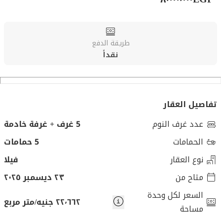
طريقة الدفع
نقداً
تفاصيل العقار
عدد غرف النوم
5 غرف + غرفة خادمة
الحمامات
5 حمامات
نوع العقار
فيلا
متاح من
٢٣ ديسمبر ٢٠٢٥
السعر لكل وحدة
٢٢٬٦٦٢ جنيه/متر مربع
مساحة