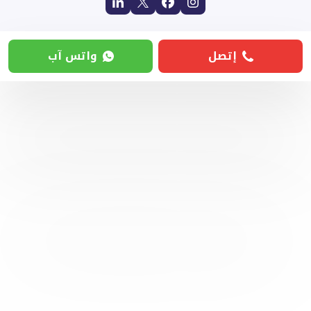
إتصل
واتس آب