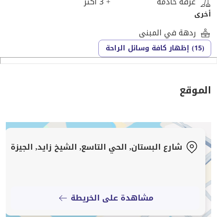
غرفة خادمة
+ 3 أكثر
ماركت، ينعم سكان زايد بأسلوب حياة مميز وشامل.
أخرى
ردهة في المبنى
فضلاً عن ذلك، طوّر العديد من أقطاب العقارات المبتكرة
(15) إظهار كافة وسائل الراحة
مجمعات سكنية فاخرة في الشيخ زايد، ووفروا فيها وسائل
راحة لا حصر لها، وبنوا فيها وحدات سكنية أنيقة. تتميز
الحياة في زايد بالراحة التامة والفخامة والهدوء التام.
الموقع
خريطة مدينة الشيخ زايد
تغطي مدينة الشيخ زايد مساحة 10,400 فدان، وتنقسم
خريطتها إلى 14 حيًا، تشمل:
شارع البستان, الحي التاسع, الشيخ زايد, الجيزة
الحي الأول: عند مدخل الشيخ زايد، ويشتهر بمرافقه
الأساسية، مثل هايبر وان وجامعة القاهرة فرع زايد.
مشاهدة على الخريطة
الحي الثاني: من أرقى المناطق السكنية في زايد، ويضم
مجموعة متنوعة من الوحدات السكنية الفاخرة والمرافق