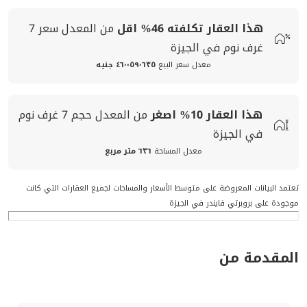
هذا العقار تكلفته
46%
اقل
من المعدل
سعر
7
غرف نوم في الجيزة
معدل سعر البيع
٤٦٬٠٥٩٬٦٣٥ جنيه
هذا العقار
10%
اصغر
من المعدل
حجم
7 غرف نوم
في الجيزة
معدل المساحة
٦٣٦ متر مربع
تعتمد البيانات المعروضة على متوسط الأسعار والمساحات لجميع العقارات التي كانت
موجودة على بروبرتي فايندر في الجيزة
المقدمة من