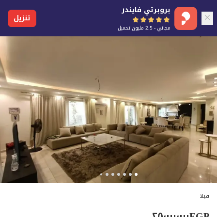
بروبرتي فايندر
تنزيل
مجاني - 2.5 مليون تحميل
فيلا
٢٥٬٠٠٠٬٠٠٠
EGP