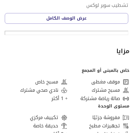
تشطيب سوبر لوكس
عرض الوصف الكامل
السعر: 25,000,000
=============================
مزايا
تمتد مدينة الشيخ زايد على مساحة ١٠,٤٠٠ فدان شرق
القاهرة. تُعد من أفضل وجهات الترفيه والهدوء والرقي،
خاص بالمبنى أو المجمع
حيث تضم مجموعة واسعة من الأنشطة الترفيهية، من مراكز
التسوق إلى الحدائق الترفيهية والنوادي الرياضية ومراكز
موقف مغطى
مسبح خاص
الألعاب والترفيه.
مسبح مشترك
نادي صحي مشترك
صالة رياضة مشتركة
+ 1 أكثر
علاوة على ذلك، تتميز مدينة الشيخ زايد بمجموعة واسعة من
مستوى الوحدة
الخدمات والمرافق الأساسية، مما يجعلها وجهة سكنية
مفروشة جزئيًا
تكييف مركزي
مثالية للباحثين عن الهدوء والسكينة. من المستشفيات
تجهيزات مطبخ
حديقة خاصة
المجهزة بالكامل إلى المدارس الدولية والجامعات والهايبر