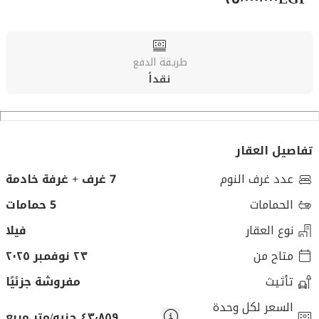
طريقة الدفع
نقداً
تفاصيل العقار
عدد غرف النوم
7 غرف + غرفة خادمة
الحمامات
5 حمامات
نوع العقار
فيلا
متاح من
٢٣ نوفمبر ٢٠٢٥
تأثيث
مفروشة جزئيًا
السعر لكل وحدة
٤٣٬٨٥٩ جنيه/متر مربع