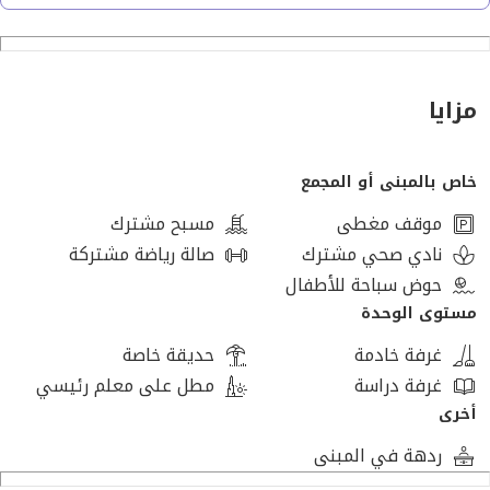
في حوض 1 دقيقه من وصلة دهشور امام بيفرلي هيلز
بسعر مميز و طرق سداد مرنه
مزايا
بمقدم 8,000,000 وقسط الباقي على 7 سنين بدون فوائد
خاص بالمبنى أو المجمع
بسعر كاش 17,150,000
موقف مغطى
مسبح مشترك
...............................
نادي صحي مشترك
صالة رياضة مشتركة
حوض سباحة للأطفال
مستوى الوحدة
غرفة خادمة
حديقة خاصة
غرفة دراسة
مطل على معلم رئيسي
أخرى
ردهة في المبنى